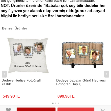
Set içeriğindeki tüm ürünler kalıcı baskı ile hazırlanmaktadır.
NOT: Ürünler üzerinde "Babalar çok şey bilir dedeler her
şeyi" yazısı yer alacak olup vermiş olduğunuz ad-soyad
bilgisi ile hediye seti size özel hazırlanacaktır.
Benzer Ürünler
Dedeye Hediye Fotoğraflı
Dedeye Babalar Günü Hediyesi
Yastık...
Fotoğraflı Taş Ç...
549,90TL
899,90TL
www.biresimden.com © 2015 - 2026 Tüm Hakları Saklıdır.
󰃦