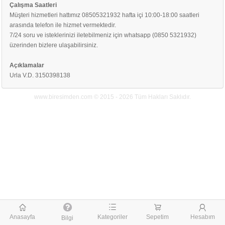
Çalışma Saatleri
Müşteri hizmetleri hattımız 08505321932 hafta içi 10:00-18:00 saatleri
arasında telefon ile hizmet vermektedir.
7/24 soru ve isteklerinizi iletebilmeniz için whatsapp (0850 5321932)
üzerinden bizlere ulaşabilirsiniz.
Açıklamalar
Urla V.D. 3150398138
www.biresimden.com © 2015 - 2026 Tüm Hakları Saklıdır.
󰃱
󰃖
󰃦
󰃳
Anasayfa
Kategoriler
Sepetim
Hesabım
Bilgi