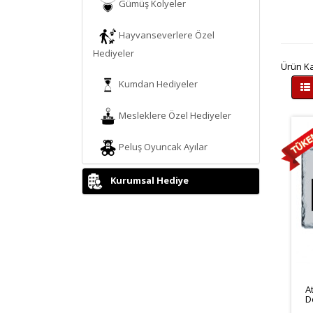
Gümüş Kolyeler
Hayvanseverlere Özel
Hediyeler
Ürün Kar
Kumdan Hediyeler
Mesleklere Özel Hediyeler
Peluş Oyuncak Ayılar
Kurumsal Hediye
A
D