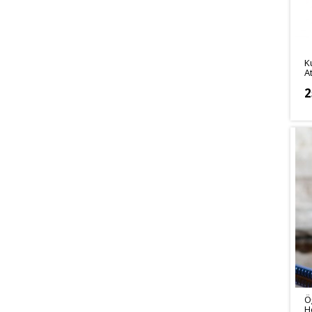
K
A
2
Ö
H