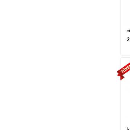
A
2
İ