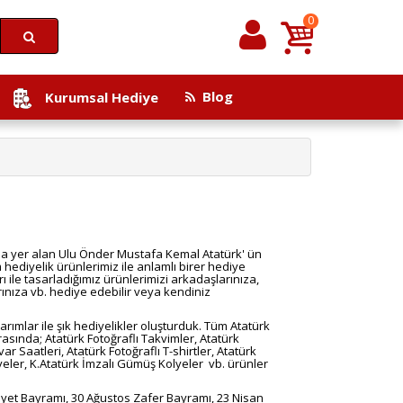
0
Blog
Kurumsal Hediye
nda yer alan Ulu Önder Mustafa Kemal Atatürk' ün
m hediyelik ürünlerimiz ile anlamlı birer hediye
ı ile tasarladığımız ürünlerimizi arkadaşlarınıza,
rınıza vb. hediye edebilir veya kendiniz
rımlar ile şık hediyelikler oluşturduk. Tüm Atatürk
rasında; Atatürk Fotoğraflı Takvimler, Atatürk
r Saatleri, Atatürk Fotoğraflı T-shirtler, Atatürk
eler, K.Atatürk İmzalı Gümüş Kolyeler vb. ürünler
yet Bayramı, 30 Ağustos Zafer Bayramı, 23 Nisan