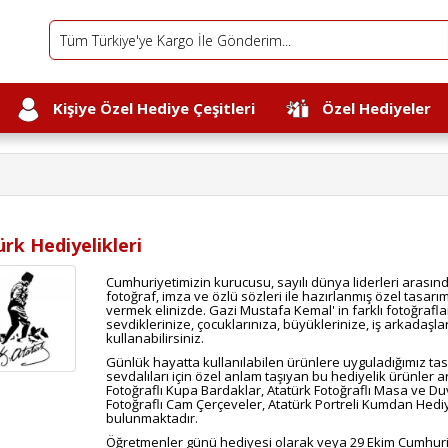
Kişiye Özel Hediye Çeşitleri
Özel Hediyeler
rk Hediyelikleri
Cumhuriyetimizin kurucusu, sayılı dünya liderleri arası
fotoğraf, imza ve özlü sözleri ile hazırlanmış özel tasarı
vermek elinizde. Gazi Mustafa Kemal' in farklı fotoğraflar
sevdiklerinize, çocuklarınıza, büyüklerinize, iş arkadaşla
kullanabilirsiniz.
Günlük hayatta kullanılabilen ürünlere uyguladığımız tasa
sevdalıları için özel anlam taşıyan bu hediyelik ürünler a
Fotoğraflı Kupa Bardaklar, Atatürk Fotoğraflı Masa ve Duva
Fotoğraflı Cam Çerçeveler, Atatürk Portreli Kumdan Hediy
bulunmaktadır.
Öğretmenler günü hediyesi olarak veya 29 Ekim Cumhuri