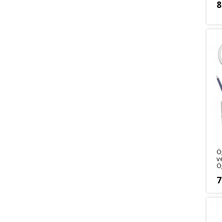
8
Ö
v
Ö
7