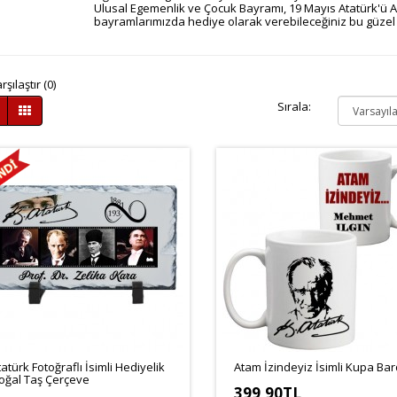
Ulusal Egemenlik ve Çocuk Bayramı, 19 Mayıs Atatürk'ü A
bayramlarımızda hediye olarak verebileceğiniz bu güzel 
şılaştır (0)
Sırala:
tatürk Fotoğraflı İsimli Hediyelik
Atam İzindeyiz İsimli Kupa Ba
oğal Taş Çerçeve
399,90TL