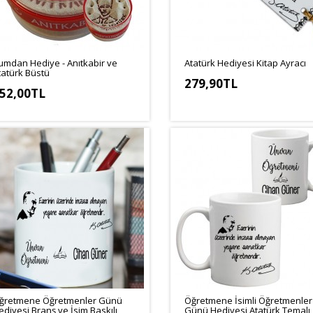
umdan Hediye - Anıtkabir ve
Atatürk Hediyesi Kitap Ayracı
tatürk Büstü
279,90TL
52,00TL
ğretmene Öğretmenler Günü
Öğretmene İsimli Öğretmenler
ediyesi Branş ve İsim Baskılı
Günü Hediyesi Atatürk Temalı