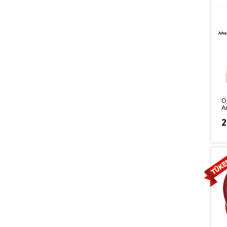
Ö
A
2