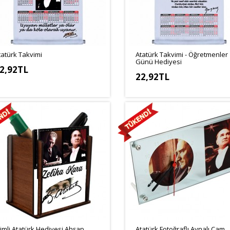
tatürk Takvimi
Atatürk Takvimi - Öğretmenler
Günü Hediyesi
2,92TL
22,92TL
simli Atatürk Hediyesi Ahşap
Atatürk Fotoğraflı Aynalı Cam