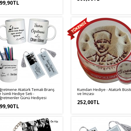
99,90TL
ğretmene Atatürk Temalı Branş
Kumdan Hediye - Atatürk Büst
e İsimli Hediye Seti -
ve İmzası
ğretmenler Günü Hediyesi
252,00TL
99,90TL