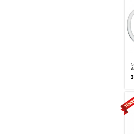
G
B
3