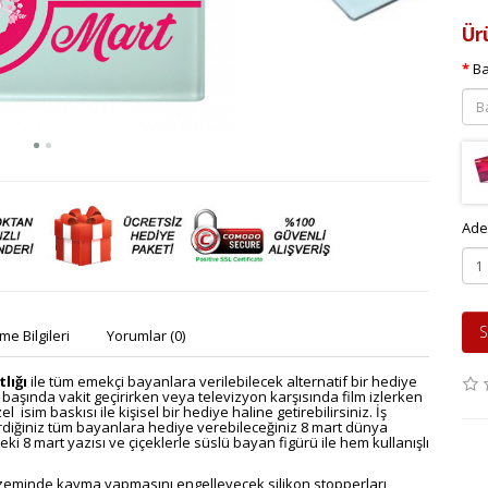
Ür
Ba
Ade
S
e Bilgileri
Yorumlar (0)
lığı
ile tüm emekçi bayanlara verilebilecek alternatif bir hediye
 başında vakit geçirirken veya televizyon karşısında film izlerken
 isim baskısı ile kişisel bir hediye haline getirebilirsiniz. İş
rdiğiniz tüm bayanlara hediye verebileceğiniz 8 mart dünya
eki 8 mart yazısı ve çiçeklerle süslü bayan figürü ile hem kullanışlı
üz zeminde kayma yapmasını engelleyecek silikon stopperları