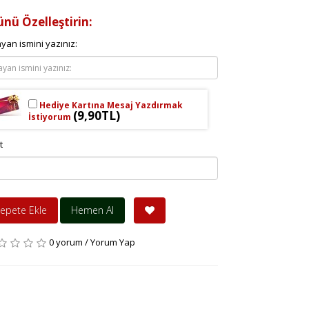
ünü Özelleştirin:
yan ismini yazınız:
Hediye Kartına Mesaj Yazdırmak
(9,90TL)
İstiyorum
t
epete Ekle
Hemen Al
0 yorum
/
Yorum Yap