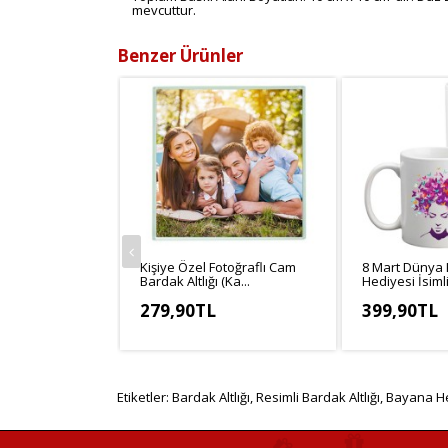
mevcuttur.
Benzer Ürünler
Kişiye Özel Fotoğraflı Cam
8 Mart Dünya 
Bardak Altlığı (Ka...
Hediyesi İsimli
279,90TL
399,90TL
KDV Hariç: 233,25TL
KDV Hariç: 33
Etiketler:
Bardak Altlığı
,
Resimli Bardak Altlığı
,
Bayana H