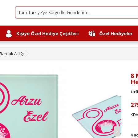
Kişiye Özel Hediye Çeşitleri
Özel Hediyeler
ardak Altlığı
8 
He
Ürü
27
KDV
4 ad