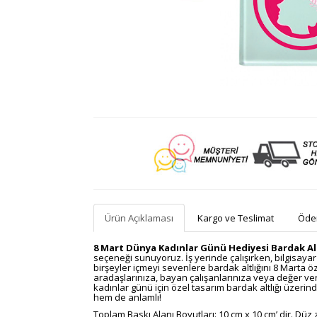
Ürün Açıklaması
Kargo ve Teslimat
Ödem
8 Mart Dünya Kadınlar Günü Hediyesi Bardak Alt
seçeneği sunuyoruz. İş yerinde çalışırken, bilgisayar
birşeyler içmeyi sevenlere bardak altlığını 8 Marta özel
aradaşlarınıza, bayan çalışanlarınıza veya değer ve
kadınlar günü için özel tasarım bardak altlığı üzerind
hem de anlamlı!
Toplam Baskı Alanı Boyutları: 10 cm x 10 cm’ dir. D