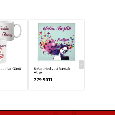
Kadınlar Günü
8 Mart Hediyesi Bardak
8 Mart Hediyesi 
Altlığı...
Anahtarlık...
279,90TL
279,90TL
,25TL
KDV Hariç: 233,25TL
KDV Hariç: 233