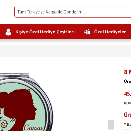
Kişiye Özel Hediye Çeşitleri
Özel Hediyeler
8 
Ürü
45
KDV
Ür
Ba