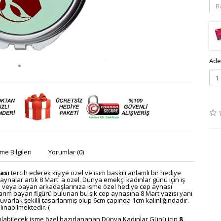
Ade
e Bilgileri
Yorumlar (0)
ası
tercih ederek kişiye özel ve isim baskılı anlamlı bir hediye
aynalar artık 8 Mart' a özel.
Dünya emekçi kadınlar günü için iş
ize veya bayan arkadaşlarınıza isme özel hediye cep aynası
sarım bayan figürü bulunan bu şık cep aynasına 8 Mart yazısı yanı
 yuvarlak şekilli tasarlanmış olup 6cm çapında 1cm kalınlığındadır.
lınabilmektedir. (
ılabilecek
isme özel hazırlananan
Dünya Kadınlar Günü için
8