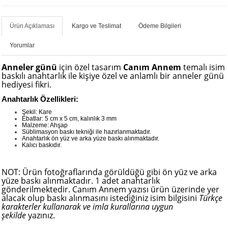
Ürün Açıklaması
Kargo ve Teslimat
Ödeme Bilgileri
Yorumlar
Anneler günü
için özel tasarım
Canım Annem
temalı isim
baskılı anahtarlık ile kişiye özel ve anlamlı bir anneler günü
hediyesi fikri.
Anahtarlık Özellikleri:
Şekil: Kare
Ebatlar: 5 cm x 5 cm, kalınlık 3 mm
Malzeme: Ahşap
Süblimasyon baskı tekniği ile hazırlanmaktadır.
Anahtarlık ön yüz ve arka yüze baskı alınmaktadır.
Kalıcı baskıdır.
NOT: Ürün fotoğraflarında görüldüğü gibi ön yüz ve arka
yüze baskı alınmaktadır. 1 adet anahtarlık
gönderilmektedir. Canım Annem yazısı ürün üzerinde yer
alacak olup baskı alınmasını istediğiniz isim bilgisini
Türkçe
karakterler kullanarak ve imla kurallarına uygun
şekilde
yazınız.