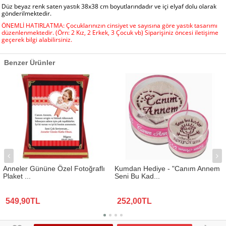
Düz beyaz renk saten yastık 38x38 cm boyutlarındadır ve içi elyaf dolu olarak
gönderilmektedir.
ÖNEMLİ HATIRLATMA: Çocuklarınızın cinsiyet ve sayısına göre yastık tasarımı
düzenlenmektedir. (Örn: 2 Kız, 2 Erkek, 3 Çocuk vb) Siparişiniz öncesi iletişime
geçerek bilgi alabilirsiniz.
Benzer Ürünler
Anneler Gününe Özel Fotoğraflı
Kumdan Hediye - "Canım Annem
Plaket ...
Seni Bu Kad...
549,90TL
252,00TL
www.biresimden.com © 2015 - 2026 Tüm Hakları Saklıdır.