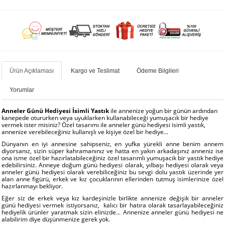
Ürün Açıklaması
Kargo ve Teslimat
Ödeme Bilgileri
Yorumlar
Anneler Günü Hediyesi İsimli Yastık
ile annenize yoğun bir günün ardından
kanepede otururken veya uyuklarken kullanabileceği yumuşacık bir hediye
vermek ister misiniz? Özel tasarımı ile anneler günü hediyesi isimli yastık,
annenize verebileceğiniz kullanışlı ve kişiye özel bir hediye...
Dünyanın en iyi annesine sahipseniz, en yufka yürekli anne benim annem
diyorsanız, sizin süper kahramanınız ve hatta en yakın arkadaşınız anneniz ise
ona isme özel bir hazırlatabileceğiniz özel tasarımlı yumuşacık bir yastık hediye
edebilirsiniz. Anneye doğum günü hediyesi olarak, yılbaşı hediyesi olarak veya
anneler günü hediyesi olarak verebiliceğiniz bu sevgi dolu yastık üzerinde yer
alan anne figürü, erkek ve kız çocuklarının ellerinden tutmuş isimlerinize özel
hazırlanmayı bekliyor.
Eğer siz de erkek veya kız kardeşinizle birlikte annenize değişik bir anneler
günü hediyesi vermek istiyorsanız, kalıcı bir hatıra olarak tasarlayabileceğiniz
hediyelik ürünler yaratmak sizin elinizde... Annenize anneler günü hediyesi ne
alabilirim diye düşünmenize gerek yok.