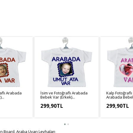
aflı Arabada
İsim ve Fotoğraflı Arabada
Kalp Fotoğraflı 
...
Bebek Var (Erkek)...
Arabada Bebek 
299,90TL
299,90TL
2,64TL
KDV Hariç: 272,64TL
KDV Hariç: 272
on Board
,
Araba Uyarı Levhaları