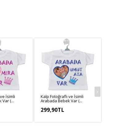
ve İsimli
Kalp Fotoğraflı ve İsimli
Fotoğraflı Ara
Var (...
Arabada Bebek Var (...
Var (Kız)...
299,90TL
299,90TL
,64TL
KDV Hariç: 272,64TL
KDV Hariç: 272