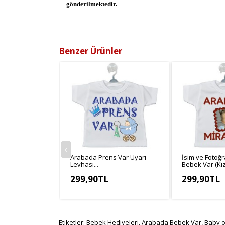
gönderilmektedir.
Benzer Ürünler
Arabada Prens Var Uyarı
İsim ve Fotoğr
Levhası...
Bebek Var (Kız)
299,90TL
299,90TL
KDV Hariç: 272,64TL
KDV Hariç: 27
Etiketler:
Bebek Hediyeleri
,
Arabada Bebek Var
,
Baby 