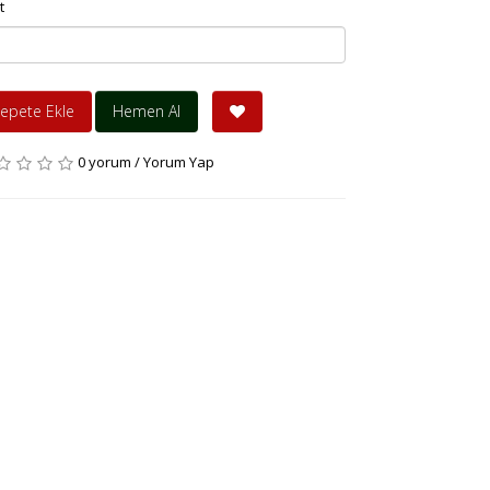
t
epete Ekle
Hemen Al
0 yorum
/
Yorum Yap