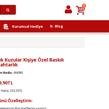
0
Blog
Kurumsal Hediye
ık Kuzular Kişiye Özel Baskılı
ahtarlık
n Kodu:
AN089
9,90TL
 Hariç: 233,25TL
ünü Özelleştirin:
imlerinizin Baş Harflerini yazınız: