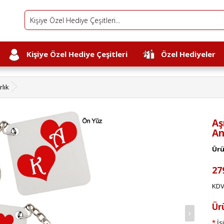
Kişiye Özel Hediye Çeşitleri
Özel Hediyeler
rlık
Aş
An
Ürü
27
KDV
Ür
İs