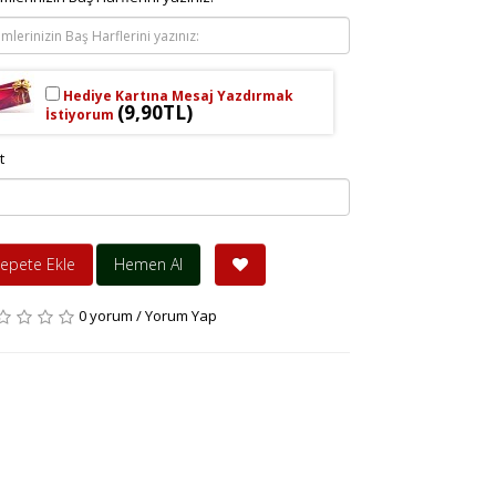
Hediye Kartına Mesaj Yazdırmak
(9,90TL)
İstiyorum
t
epete Ekle
Hemen Al
0 yorum
/
Yorum Yap