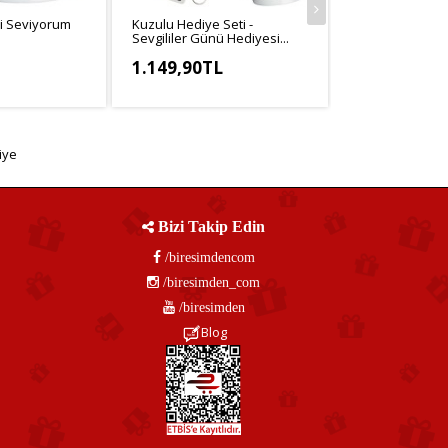
i Seviyorum
Kuzulu Hediye Seti -
Sevgililer Günü Hediyesi...
1.149,90TL
,25TL
KDV Hariç: 958,25TL
iye
Bizi Takip Edin
/biresimdencom
/biresimden_com
/biresimden
Blog