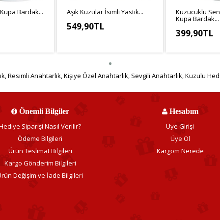
Kupa Bardak...
Aşık Kuzular İsimli Yastık...
Kuzucuklu Sen
Kupa Bardak...
549,90TL
399,90TL
3,25TL
KDV Hariç: 499,91TL
KDV Hariç: 333
ık
,
Resimli Anahtarlık
,
Kişiye Özel Anahtarlık
,
Sevgili Anahtarlık
,
Kuzulu Hed
Önemli Bilgiler
Hesabım
Hediye Siparişi Nasıl Verilir?
Üye Girişi
Ödeme Bilgileri
Üye Ol
Ürün Teslimat Bilgileri
Kargom Nerede
Kargo Gönderim Bilgileri
rün Değişim ve İade Bilgileri