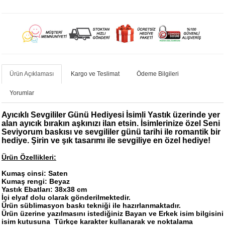
Ürün Açıklaması
Kargo ve Teslimat
Ödeme Bilgileri
Yorumlar
Ayıcıklı Sevgililer Günü Hediyesi İsimli Yastık
üzerinde yer
alan ayıcık bırakın aşkınızı ilan etsin. İsimlerinize özel Seni
Seviyorum baskısı ve sevgililer günü tarihi ile romantik bir
hediye. Şirin ve şık tasarımı ile sevgiliye en özel hediye!
Ürün Özellikleri:
Kumaş cinsi: Saten
Kumaş rengi: Beyaz
Yastık Ebatları: 38x38 cm
İçi elyaf dolu olarak gönderilmektedir.
Ürün süblimasyon baskı tekniği ile hazırlanmaktadır.​
Ürün üzerine yazılmasını istediğiniz Bayan ve Erkek isim bilgisini
isim kutusuna
Türkçe karakter kullanarak ve noktalama