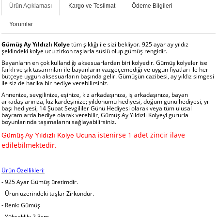
Ürün Açıklaması
Kargo ve Teslimat
Ödeme Bilgileri
Yorumlar
Gümüş Ay Yıldızlı Kolye
tüm şıklığı ile sizi bekliyor. 925 ayar ay yıldız
şeklindeki kolye ucu zirkon taşlarla süslü olup gümüş rengidir.
Bayanların en çok kullandığı aksesuarlardan biri kolyedir. Gümüş kolyeler ise
farklı ve şık tasarımları ile bayanların vazgeçemediği ve uygun fiyatları ile her
bütçeye uygun aksesuarların başında gelir. Gümüşün cazibesi, ay yıldız simgesi
ile siz de harika bir hediye verebilirsiniz.
Annenize, sevgilinize, eşinize, kız arkadaşınıza, iş arkadaşınıza, bayan
arkadaşlarınıza, kız kardeşinize; yıldönümü hediyesi, doğum günü hediyesi, yıl
başı hediyesi, 14 Şubat Sevgililer Günü Hediyesi olarak veya tüm ulusal
bayramlarda hediye olarak verebilir, Gümüş Ay Yıldızlı Kolyeyi gururla
boyunlarında taşımalarını sağlayabilirsiniz.
istenirse 1 adet zincir ilave
Gümüş Ay Yıldızlı Kolye Ucuna
edilebilmektedir.
Ürün Özellikleri:
- 925 Ayar Gümüş üretimdir.
- Ürün üzerindeki taşlar Zirkondur.
- Renk: Gümüş
- Yükseklik: 2.3cm