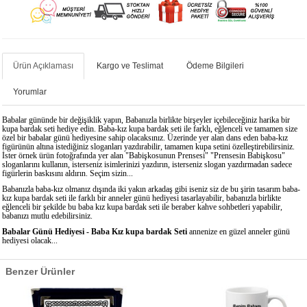
Ürün Açıklaması
Kargo ve Teslimat
Ödeme Bilgileri
Yorumlar
Babalar gününde bir değişiklik yapın, Babanızla birlikte birşeyler içebileceğiniz harika bir
kupa bardak seti hediye edin. Baba-kız kupa bardak seti ile farklı, eğlenceli ve tamamen size
özel bir babalar günü hediyesine sahip olacaksınız. Üzerinde yer alan dans eden baba-kız
figürünün altına istediğiniz sloganları yazdırabilir, tamamen kupa setini özelleştirebilirsiniz.
İster örnek ürün fotoğrafında yer alan "Babişkosunun Prensesi" "Prensesin Babişkosu"
sloganlarını kullanın, isterseniz isimlerinizi yazdırın, isterseniz slogan yazdırmadan sadece
figürlerin baskısını aldırın. Seçim sizin...
Babanızla baba-kız olmanız dışında iki yakın arkadaş gibi iseniz siz de bu şirin tasarım baba-
kız kupa bardak seti ile farklı bir anneler günü hediyesi tasarlayabilir, babanızla birlikte
eğlenceli bir şekilde bu baba kız kupa bardak seti ile beraber kahve sohbetleri yapabilir,
babanızı mutlu edebilirsiniz.
Babalar Günü Hediyesi - Baba Kız kupa bardak Seti
annenize en güzel anneler günü
hediyesi olacak...
Benzer Ürünler