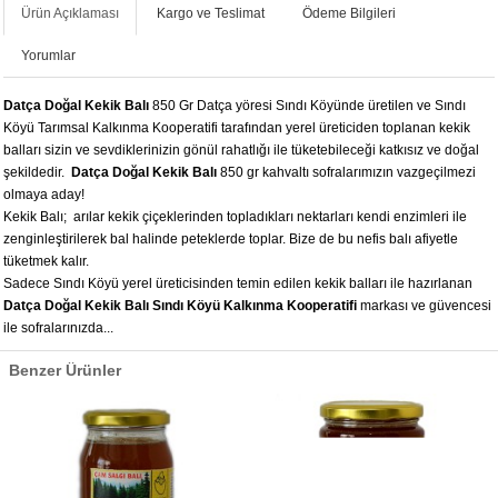
Ürün Açıklaması
Kargo ve Teslimat
Ödeme Bilgileri
Yorumlar
Datça Doğal Kekik Balı
850 Gr Datça yöresi Sındı Köyünde üretilen ve Sındı
Köyü Tarımsal Kalkınma Kooperatifi tarafından yerel üreticiden toplanan kekik
balları sizin ve sevdiklerinizin gönül rahatlığı ile tüketebileceği katkısız ve doğal
şekildedir.
Datça Doğal Kekik Balı
850 gr kahvaltı sofralarımızın vazgeçilmezi
olmaya aday!
Kekik Balı; arılar kekik çiçeklerinden topladıkları nektarları kendi enzimleri ile
zenginleştirilerek bal halinde peteklerde toplar. Bize de bu nefis balı afiyetle
tüketmek kalır.
Sadece Sındı Köyü yerel üreticisinden temin edilen kekik balları ile hazırlanan
Datça Doğal Kekik Balı Sındı Köyü Kalkınma Kooperatifi
markası ve güvencesi
ile sofralarınızda...
Benzer Ürünler