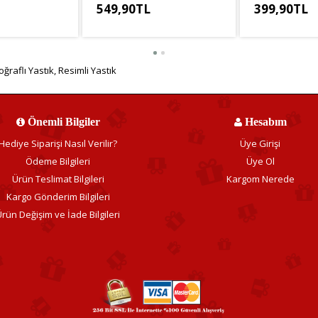
549,90TL
399,90TL
9,92TL
KDV Hariç: 458,25TL
KDV Hariç: 333
oğraflı Yastık
,
Resimli Yastık
Önemli Bilgiler
Hesabım
Hediye Siparişi Nasıl Verilir?
Üye Girişi
Ödeme Bilgileri
Üye Ol
Ürün Teslimat Bilgileri
Kargom Nerede
Kargo Gönderim Bilgileri
rün Değişim ve İade Bilgileri