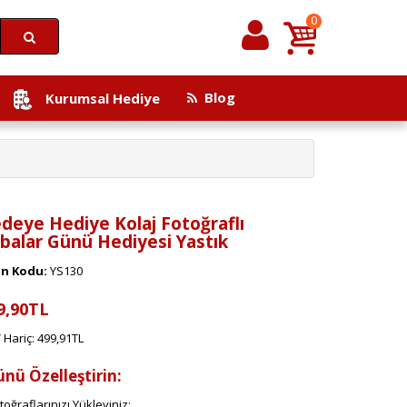
0
Blog
Kurumsal Hediye
deye Hediye Kolaj Fotoğraflı
balar Günü Hediyesi Yastık
n Kodu:
YS130
9,90TL
 Hariç: 499,91TL
ünü Özelleştirin:
toğraflarınızı Yükleyiniz: