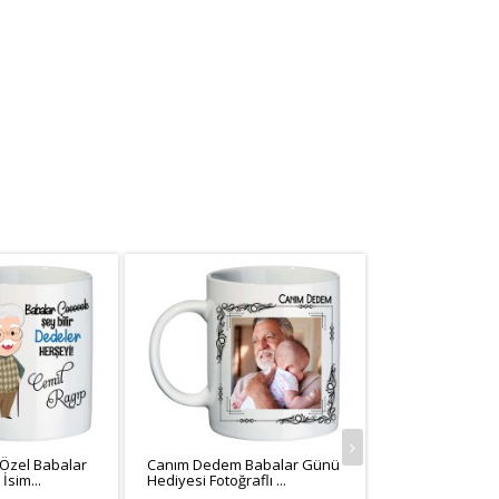
 Özel Babalar
Canım Dedem Babalar Günü
Canım Dedem Fo
İsim...
Hediyesi Fotoğraflı ...
Babalar Günü Ki