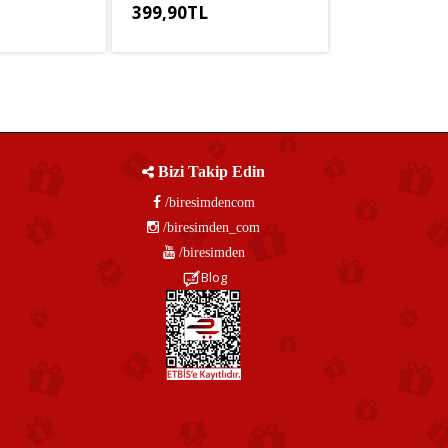
399,90TL
1.149,90TL
,25TL
KDV Hariç: 333,25TL
KDV Hariç: 958
Bizi Takip Edin
/biresimdencom
/biresimden_com
/biresimden
Blog