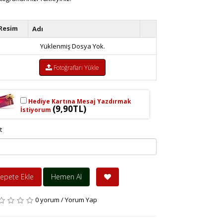
Resim
Adı
Yüklenmiş Dosya Yok.
Fotoğrafları Yükle
Hediye Kartına Mesaj Yazdırmak
(9,90TL)
İstiyorum
t
epete Ekle
Hemen Al
0 yorum
/
Yorum Yap