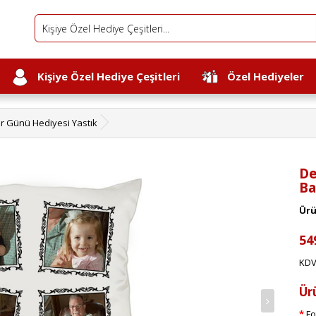
Kişiye Özel Hediye Çeşitleri
Özel Hediyeler
ar Günü Hediyesi Yastık
De
Ba
Ürü
54
KDV
Ür
Fo