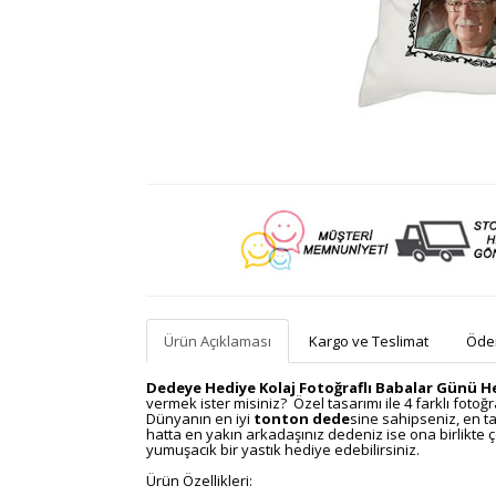
Ürün Açıklaması
Kargo ve Teslimat
Ödem
Dedeye Hediye Kolaj Fotoğraflı Babalar Günü He
vermek ister misiniz? Özel tasarımı ile 4 farklı foto
Dünyanın en iyi
tonton dede
sine sahipseniz, en t
hatta en yakın arkadaşınız dedeniz ise ona birlikte çek
yumuşacık bir yastık hediye edebilirsiniz.
Ürün Özellikleri: