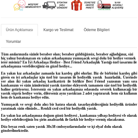
Ürün Açıklaması
Kargo ve Teslimat
Ödeme Bilgileri
Yorumlar
Tüm anılarınızda sizinle beraber olan; beraber güldüğünüz, beraber ağladığınız, sizi
hiç yalnız bırakmayan en yakın arkadaşınıza yumuşacık sevgi dolu bir hediye vermek
ister misiniz? En İyi Arkadaşa Hediye - Best Friend Arkadaşlık Yastığı özel tasarımı ile
arkadaşınıza verebileceğiniz en güzel hediye...
En yakın kız arkadaşlar zamanla kız kardeş gibi olurlar. Biz de birbirini kardeş gibi
gören en iyi arkadaşlar için özel bir tasarım ile hediyelik yastık hazırladık. Üzerinde
yer alan iki yakın arkadaş karikatürü ile birlikte Best Friend yazısının yanı sıra
kankanızın ve sizin izimlerinizi yastık üzerine ekleyerek tamamen size özel bir hediyelik
haline getiriyoruz. İsterseniz en yakın arkadaşınıza odasında severek kullanacağı bir
yastık süpriz hediye verin, dilerseniz aynı yastıktan 2 adet yaptırarak hem siz kullanın
hem de kankanıza hediye edin.
Yumuşacık ve sevgi dolu alıcı bir hatıra olarak tasarlayabileceğiniz hediyelik ürünler
yaratmak sizin elinizde... Renkli cıvıl cıvıl bir hediyelik yastık.
En yakın kız arkadaşınıza doğum günü hediyesi , kankanıza yılbaşı hediyesi vb olarak
hediye edebileceğiniz bu şirin anahtarlık ile farklı bir hediye vermiş olacaksınız.
Düz beyaz renk saten yastık 38x38 cmboyutlarındadır ve içi elyaf dolu olarak
gönderilmektedir.