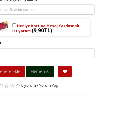
Hediye Kartına Mesaj Yazdırmak
(9,90TL)
İstiyorum
t
epete Ekle
Hemen Al
0 yorum
/
Yorum Yap