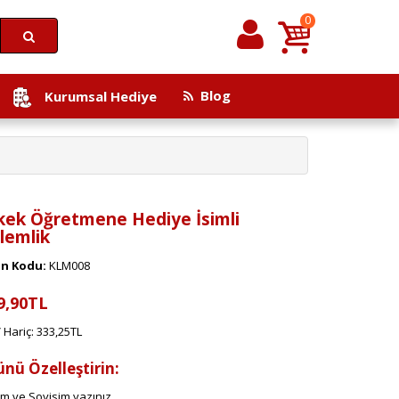
0
Blog
Kurumsal Hediye
kek Öğretmene Hediye İsimli
lemlik
n Kodu:
KLM008
9,90TL
 Hariç: 333,25TL
ünü Özelleştirin:
im ve Soyisim yazınız.