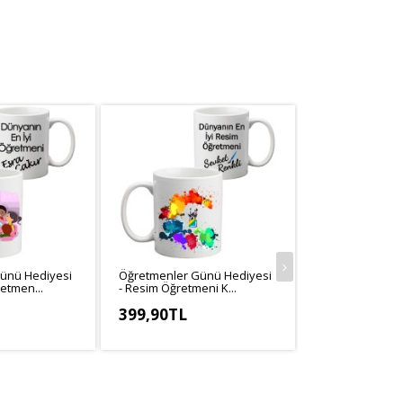
ünü Hediyesi
Öğretmenler Günü Hediyesi
Öğretmenler G
etmen...
- Resim Öğretmeni K...
- Beden Eğitimi 
399,90TL
399,90TL
,25TL
KDV Hariç: 333,25TL
KDV Hariç: 333