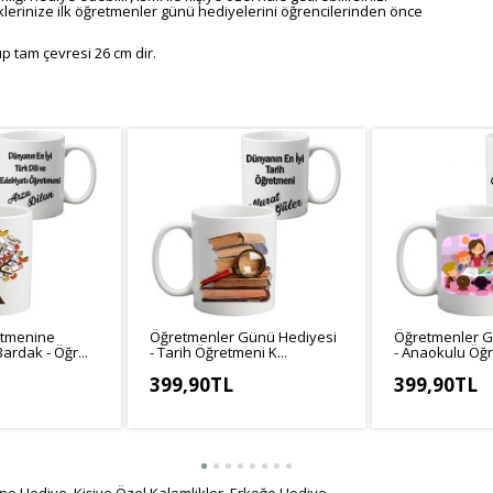
rinize ilk öğretmenler günü hediyelerini öğrencilerinden önce
p tam çevresi 26 cm dir.
etmenine
Öğretmenler Günü Hediyesi
Öğretmenler G
ardak - Öğr...
- Tarih Öğretmeni K...
- Anaokulu Öğr
399,90TL
399,90TL
3,25TL
KDV Hariç: 333,25TL
KDV Hariç: 333