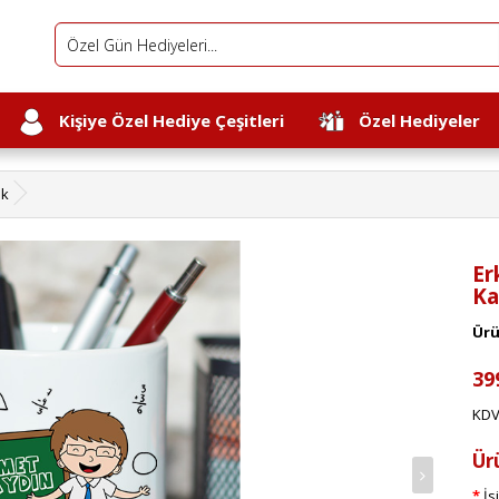
Kişiye Özel Hediye Çeşitleri
Özel Hediyeler
ik
Er
Ka
Ürü
39
KDV
Ür
İs