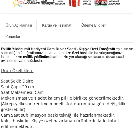
Ürün Açıklaması
Kargo ve Teslimat
Ödeme Bilgileri
Yorumlar
Evlilik Yıldönümü Hediyesi Cam Duvar Saati - Kişiye Özel Fotoğraflı
eşinizin ve
sizin düğün fotoğraflarınız ile tamamen size özel baskı ile hazırlayacağımız
isimleriniz ve
evlilik yıldönümü
tarihinizin yer alacağı şık tasarım duvar saati
evinizin duvarını süslesin...
Ürün Özellikleri:
Saat Şekli: Daire
Saat Çapı: 29 cm
Saat Malzemesi: Cam
Mekanizması ve 1 adet kalem pil ile birlikte gönderilmektedir.
(Akrep-yelkovan renk ve modeli stok durumuna göre değişiklik
gösterebilir)
Cam Saat süblimasyon baskı tekniği ile hazırlanmaktadır.
Kalıcı baskıdır. Kişiye özel hazırlanan ürünlerde iade kabul
edilmemektedir.