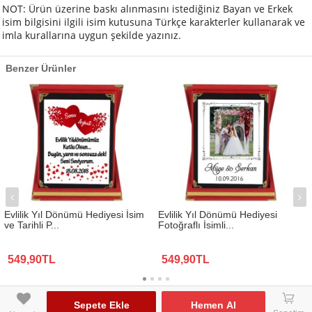
NOT: Ü
rün üzerine
baskı alınmasını istediğiniz Bayan ve Erkek
isim bilgisini ilgili isim kutusuna
Türkçe karakterler kullanarak ve
imla kurallarına uygun şekilde
yazınız
.
Benzer Ürünler
Evlilik Yıl Dönümü Hediyesi İsim
Evlilik Yıl Dönümü Hediyesi
ve Tarihli P...
Fotoğraflı İsimli...
549,90TL
549,90TL
www.biresimden.com © 2015 - 2026 Tüm Hakları Saklıdır.
󰃦
Sepete Ekle
Hemen Al