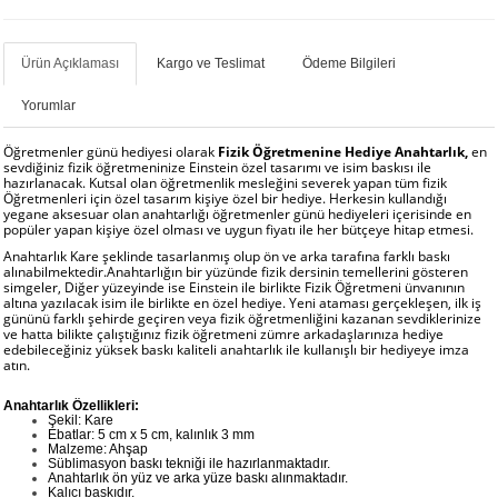
Ürün Açıklaması
Kargo ve Teslimat
Ödeme Bilgileri
Yorumlar
Öğretmenler günü hediyesi olarak
Fizik Öğretmenine Hediye Anahtarlık,
en
sevdiğiniz fizik öğretmeninize Einstein özel tasarımı ve isim baskısı ile
hazırlanacak. Kutsal olan öğretmenlik mesleğini severek yapan tüm fizik
Öğretmenleri için özel tasarım kişiye özel bir hediye. Herkesin kullandığı
yegane aksesuar olan anahtarlığı öğretmenler günü hediyeleri içerisinde en
popüler yapan kişiye özel olması ve uygun fiyatı ile her bütçeye hitap etmesi.
Anahtarlık Kare şeklinde tasarlanmış olup ön ve arka tarafına farklı baskı
alınabilmektedir.Anahtarlığın bir yüzünde fizik dersinin temellerini gösteren
simgeler, Diğer yüzeyinde ise Einstein ile birlikte Fizik Öğretmeni ünvanının
altına yazılacak isim ile birlikte en özel hediye. Yeni ataması gerçekleşen, ilk iş
gününü farklı şehirde geçiren veya fizik öğretmenliğini kazanan sevdiklerinize
ve hatta bilikte çalıştığınız fizik öğretmeni zümre arkadaşlarınıza hediye
edebileceğiniz yüksek baskı kaliteli anahtarlık ile kullanışlı bir hediyeye imza
atın.
Anahtarlık Özellikleri:
Şekil: Kare
Ebatlar: 5 cm x 5 cm, kalınlık 3 mm
Malzeme: Ahşap
Süblimasyon baskı tekniği ile hazırlanmaktadır.
Anahtarlık ön yüz ve arka yüze baskı alınmaktadır.
Kalıcı baskıdır.