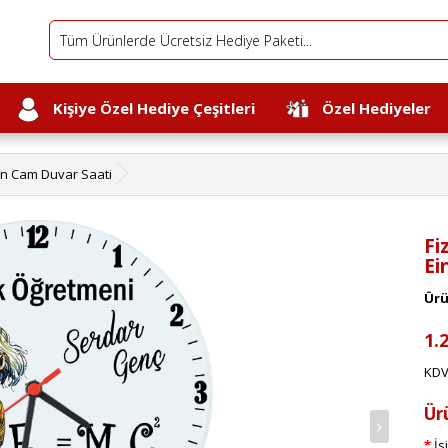
Kişiye Özel Hediye Çeşitleri
Özel Hediyeler
ein Cam Duvar Saati
Fi
Ei
Ürü
1.
KDV 
Ür
İs