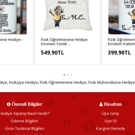
nine Hediye -
Fizik Öğretmenine Hediye
Fizik Öğretme
Einstein Yastık ...
Einstein Kalemli
549,90TL
399,90TL
3,25TL
KDV Hariç: 499,91TL
KDV Hariç: 333
diye
,
Fizikçiye Hediye
,
Fizik Öğretmenine Hediye
,
Fizik Mühendisine Hediye
Önemli Bilgiler
Hesabım
Hediye Siparişi Nasıl Verilir?
Üye Girişi
Ödeme Bilgileri
Üye Ol
Ürün Teslimat Bilgileri
Kargom Nerede