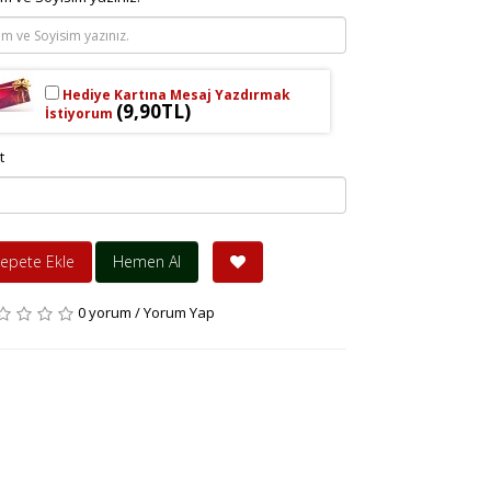
Hediye Kartına Mesaj Yazdırmak
(9,90TL)
İstiyorum
t
epete Ekle
Hemen Al
0 yorum
/
Yorum Yap