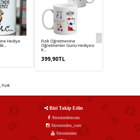
nine Hediye
Fizik Öğretmenine
Fizik Öğretmen
k...
Öğretmenler Günü Hediyesi
Anahtarlık...
K...
279,90TL
399,90TL
,25TL
KDV Hariç: 233
KDV Hariç: 333,25TL
,
Fizik
Bizi Takip Edin
/biresimdencom
/biresimden_com
/biresimden