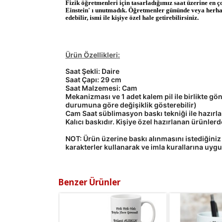
Fizik öğretmenleri için tasarladığımız saat üzerine en ç
Einstein' ı unutmadık. Öğretmenler gününde veya herhan
edebilir, ismi ile kişiye özel hale getirebilirsiniz.
Ürün Özellikleri:
Saat Şekli: Daire
Saat Çapı: 29 cm
Saat Malzemesi: Cam
Mekanizması ve 1 adet kalem pil ile birlikte g
durumuna göre değişiklik gösterebilir)
Cam Saat süblimasyon baskı tekniği ile hazırl
Kalıcı baskıdır. Kişiye özel hazırlanan ürünle
NOT: Ü
rün üzerine
baskı alınmasını istediğiniz
karakterler kullanarak ve imla kurallarına uyg
Benzer Ürünler