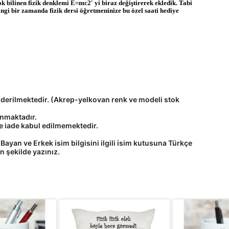
ok bilinen fizik denklemi E=mc2' yi biraz değiştirerek ekledik. Tabi
gi bir zamanda fizik dersi öğretmeninize bu özel saati hediye
önderilmektedir. (Akrep-yelkovan renk ve modeli stok
anmaktadır.
rde iade kabul edilmemektedir.
 Bayan ve Erkek isim bilgisini ilgili isim kutusuna
Türkçe
un şekilde
yazınız
.