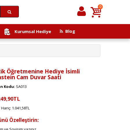
0
Blog
Kurumsal Hediye
zik Öğretmenine Hediye İsimli
nstein Cam Duvar Saati
n Kodu:
SA013
249,90TL
Hariç: 1.041,58TL
ünü Özelleştirin:
im ve Soyisim yazınız.