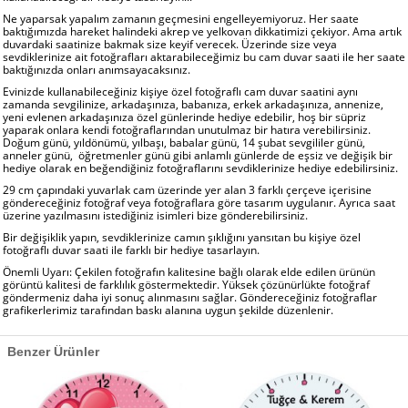
Ne yaparsak yapalım zamanın geçmesini engelleyemiyoruz. Her saate
baktığımızda hareket halindeki akrep ve yelkovan dikkatimizi çekiyor. Ama artık
duvardaki saatinize bakmak size keyif verecek. Üzerinde size veya
sevdiklerinize ait fotoğrafları aktarabileceğimiz bu cam duvar saati ile her saate
baktığınızda onları anımsayacaksınız.
Evinizde kullanabileceğiniz kişiye özel fotoğraflı cam duvar saatini aynı
zamanda sevgilinize, arkadaşınıza, babanıza, erkek arkadaşınıza, annenize,
yeni evlenen arkadaşınıza özel günlerinde hediye edebilir, hoş bir süpriz
yaparak onlara kendi fotoğraflarından unutulmaz bir hatıra verebilirsiniz.
Doğum günü, yıldönümü, yılbaşı, babalar günü, 14 şubat sevgililer günü,
anneler günü, öğretmenler günü gibi anlamlı günlerde de eşsiz ve değişik bir
hediye olarak en beğendiğiniz fotoğraflarını sevdiklerinize hediye edebilirsiniz.
29 cm çapındaki yuvarlak cam üzerinde yer alan 3 farklı çerçeve içerisine
göndereceğiniz fotoğraf veya fotoğraflara göre tasarım uygulanır. Ayrıca saat
üzerine yazılmasını istediğiniz isimleri bize gönderebilirsiniz.
Bir değişiklik yapın, sevdiklerinize camın şıklığını yansıtan bu kişiye özel
fotoğraflı duvar saati ile farklı bir hediye tasarlayın.
Önemli Uyarı: Çekilen fotoğrafın kalitesine bağlı olarak elde edilen ürünün
görüntü kalitesi de farklılık göstermektedir. Yüksek çözünürlükte fotoğraf
göndermeniz daha iyi sonuç alınmasını sağlar. Göndereceğiniz fotoğraflar
grafikerlerimiz tarafından baskı alanına uygun şekilde düzenlenir.
Benzer Ürünler