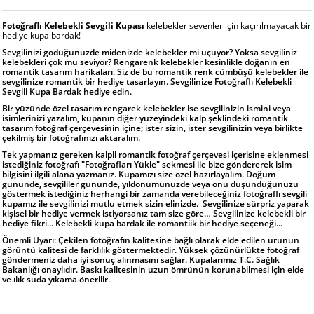
Fotoğraflı Kelebekli Sevgili Kupası
kelebekler sevenler için kaçırılmayacak bir
hediye kupa bardak!
Sevgilinizi gödüğünüzde midenizde kelebekler mi uçuyor? Yoksa sevgiliniz
kelebekleri çok mu seviyor? Rengarenk kelebekler kesinlikle doğanın en
romantik tasarım harikaları. Siz de bu romantik renk cümbüşü kelebekler ile
sevgilinize romantik bir hediye tasarlayın. Sevgilinize Fotoğraflı Kelebekli
Sevgili Kupa Bardak hediye edin.
Bir yüzünde özel tasarım rengarek kelebekler ise sevgilinizin ismini veya
isimlerinizi yazalım, kupanın diğer yüzeyindeki kalp şeklindeki romantik
tasarım fotoğraf çerçevesinin içine; ister sizin, ister sevgilinizin veya birlikte
çekilmiş bir fotoğrafınızı aktaralım.
Tek yapmanız gereken kalpli romantik fotoğraf çerçevesi içerisine eklenmesi
istediğiniz fotoğrafı "Fotoğrafları Yükle" sekmesi ile bize göndererek isim
bilgisini ilgili alana yazmanız. Kupamızı size özel hazırlayalım. Doğum
gününde, sevgililer gününde, yıldönümünüzde veya onu düşündüğünüzü
göstermek istediğiniz herhangi bir zamanda verebileceğiniz fotoğraflı sevgili
kupamız ile sevgilinizi mutlu etmek sizin elinizde.
Sevgilinize sürpriz yaparak
kişisel bir hediye vermek istiyorsanız tam size göre… Sevgilinize kelebekli bir
hediye fikri... Kelebekli kupa bardak ile romantiik bir hediye seçeneği...
Önemli Uyarı: Çekilen fotoğrafın kalitesine bağlı olarak elde edilen ürünün
görüntü kalitesi de farklılık göstermektedir. Yüksek çözünürlükte fotoğraf
göndermeniz daha iyi sonuç alınmasını sağlar. Kupalarımız T.C. Sağlık
Bakanlığı onaylıdır. Baskı kalitesinin uzun ömrünün korunabilmesi için elde
ve ılık suda yıkama önerilir.