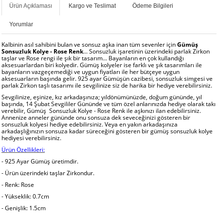
Ürün Açıklaması
Kargo ve Teslimat
Ödeme Bilgileri
Yorumlar
Kalbinin asıl sahibini bulan ve sonsuz aşka inan tüm sevenler için
Gümüş
Sonsuzluk Kolye - Rose Renk
... Sonsuzluk işaretinin üzerindeki parlak Zirkon
taşlar ve Rose rengi ile şık bir tasarım... Bayanların en çok kullandığı
aksesuarlardan biri kolyedir. Gümüş kolyeler ise farklı ve şık tasarımları ile
bayanların vazgeçemediği ve uygun fiyatları ile her bütçeye uygun
aksesuarların başında gelir. 925 ayar Gümüşün cazibesi, sonsuzluk simgesi ve
parlak Zirkon taşlı tasarımı ile sevgilinize siz de harika bir hediye verebilirsiniz.
Sevgilinize, eşinize, kız arkadaşınıza; yıldönümünüzde, doğum gününde, yıl
başında, 14 Şubat Sevgililer Gününde ve tüm özel anlarınızda hediye olarak takı
verebilir, Gümüş Sonsuzluk Kolye - Rose Renk ile aşkınızı ilan edebilirsiniz.
Annenize anneler gününde onu sonsuza dek seveceğinizi gösteren bir
sonsuzluk kolyesi hediye edebilirsiniz. Veya en yakın arkadaşınıza
arkadaşlığınızın sonsuza kadar süreceğini gösteren bir gümüş sonsuzluk kolye
hediyesi verebilirsiniz.
Ürün Özellikleri:
- 925 Ayar Gümüş üretimdir.
- Ürün üzerindeki taşlar Zirkondur.
- Renk: Rose
- Yükseklik: 0.7cm
- Genişlik: 1.5cm