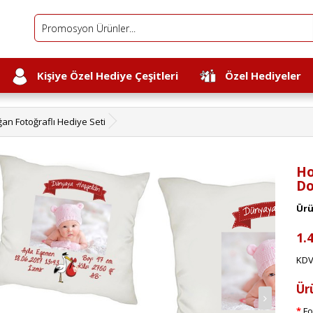
Kişiye Özel Hediye Çeşitleri
Özel Hediyeler
an Fotoğraflı Hediye Seti
Ho
Do
Ürü
1.
KDV 
Ür
Fo