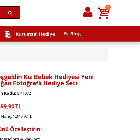
0
Blog
Kurumsal Hediye
şgeldin Kız Bebek Hediyesi Yeni
ğan Fotoğraflı Hediye Seti
n Kodu:
SPT072
499,90TL
Hariç: 1.249,92TL
ünü Özelleştirin:
toğrafınızı yükleyiniz: