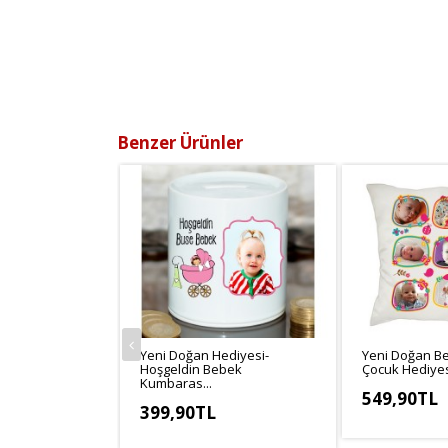
Benzer Ürünler
Yeni Doğan Hediyesi-
Yeni Doğan Be
Hoşgeldin Bebek
Çocuk Hediyesi
Kumbaras...
549,90TL
399,90TL
KDV Hariç: 49
KDV Hariç: 333,25TL