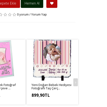
epete Ekle
Hemen Al
0 yorum
/
Yorum Yap
ek Fotoğraf
Yeni Doğan Bebek Hediyesi
Hoşgeldin Kız 
çeve ...
Fotoğraflı Taş Çerç...
Hediyesi Duvar 
L
899,90TL
1.249,90TL
,58TL
KDV Hariç: 749,92TL
KDV Hariç: 1.0