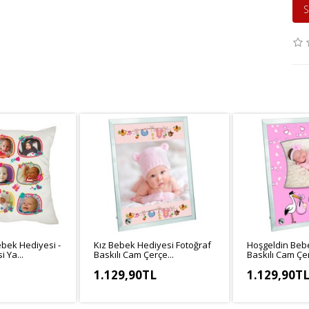
S
bek Hediyesi -
Kız Bebek Hediyesi Fotoğraf
Hoşgeldin Beb
 Ya...
Baskılı Cam Çerçe...
Baskılı Cam Çer
1.129,90TL
1.129,90T
9,91TL
KDV Hariç: 941,58TL
KDV Hariç: 941