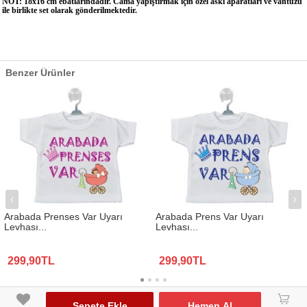
NOT: 18x16 cm ebatlarındadır. Cama yapıştırmak için özel askı aparatları ve vantuzu
ile birlikte set olarak gönderilmektedir.
Benzer Ürünler
Arabada Prenses Var Uyarı
Arabada Prens Var Uyarı
Levhası...
Levhası...
299,90TL
299,90TL
www.biresimden.com © 2015 - 2026 Tüm Hakları Saklıdır.
󰃦
Sepete Ekle
Hemen Al