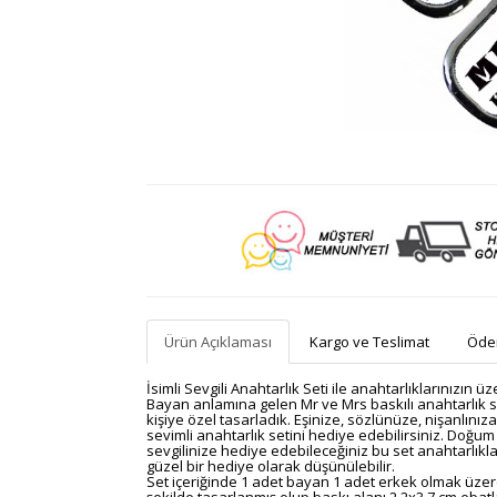
Ürün Açıklaması
Kargo ve Teslimat
Ödem
İsimli Sevgili Anahtarlık Seti ile anahtarlıklarınızın
Bayan anlamına gelen Mr ve Mrs baskılı anahtarlık set
kişiye özel tasarladık. Eşinize, sözlünüze, nişanlını
sevimli anahtarlık setini hediye edebilirsiniz. Doğum
sevgilinize hediye edebileceğiniz bu set anahtarlıklarda
güzel bir hediye olarak düşünülebilir.
Set içeriğinde 1 adet bayan 1 adet erkek olmak üze
şekilde tasarlanmış olup baskı alanı 2,2x3,7 cm ebat