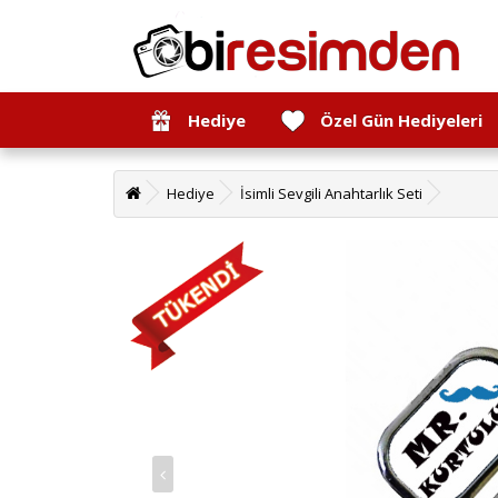
Hediye
Özel Gün Hediyeleri
Hediye
İsimli Sevgili Anahtarlık Seti