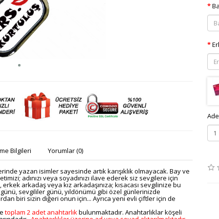
Ba
Er
Ade
e Bilgileri
Yorumlar (0)
 üzerinde yazan isimler sayesinde artık karışıklık olmayacak. Bay ve
imizi; adınızı veya soyadınızı ilave ederek siz sevgilere için
za, erkek arkadaş veya kız arkadaşınıza; kısacası sevgilinize bu
 günü, sevgililer günü, yıldönümü gibi özel günlerinizde
n biri sizin diğeri onun için... Ayrıca yeni evli çiftler için de
re
toplam 2 adet anahtarlık
bulunmaktadır. Anahtarlıklar köşeli
larındadır.
Anahtarlıklar üzerine ad veya soyad aktarılmaktadır.