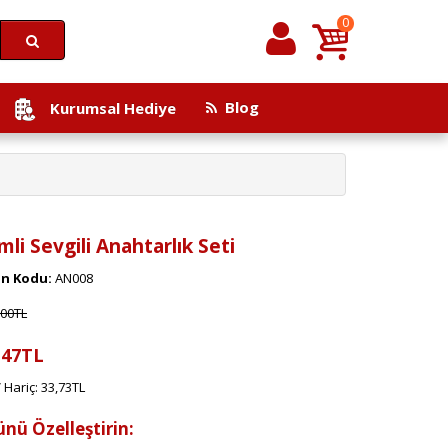
0
Blog
Kurumsal Hediye
imli Sevgili Anahtarlık Seti
n Kodu:
AN008
,00TL
,47TL
 Hariç: 33,73TL
ünü Özelleştirin: