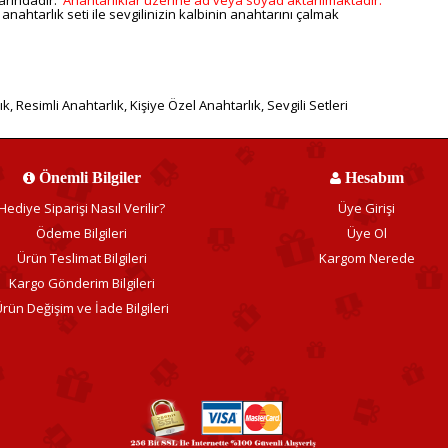
ı anahtarlık seti ile sevgilinizin kalbinin anahtarını çalmak
ık
,
Resimli Anahtarlık
,
Kişiye Özel Anahtarlık
,
Sevgili Setleri
Önemli Bilgiler
Hesabım
Hediye Siparişi Nasıl Verilir?
Üye Girişi
Ödeme Bilgileri
Üye Ol
Ürün Teslimat Bilgileri
Kargom Nerede
Kargo Gönderim Bilgileri
rün Değişim ve İade Bilgileri