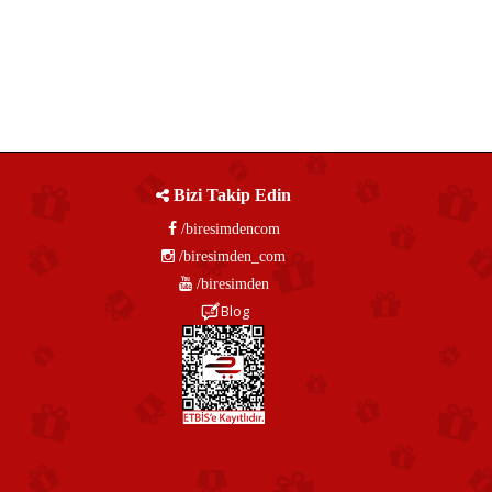
Bizi Takip Edin
/biresimdencom
/biresimden_com
/biresimden
Blog