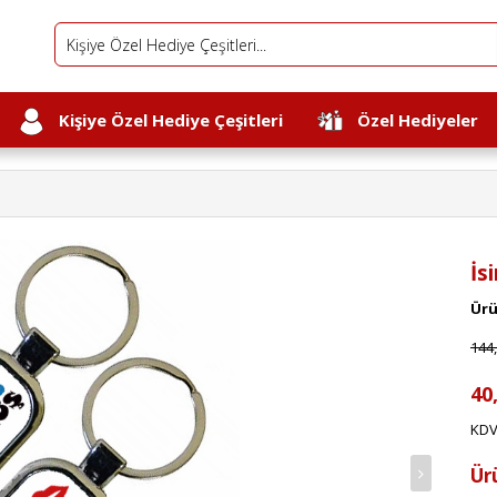
Kişiye Özel Hediye Çeşitleri
Özel Hediyeler
İs
Ürü
144
40
KDV
Ür