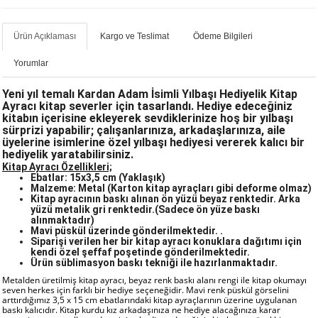
Ürün Açıklaması
Kargo ve Teslimat
Ödeme Bilgileri
Yorumlar
Yeni yıl temalı
Kardan Adam İsimli Yılbaşı Hediyelik Kitap
Ayracı
kitap severler için tasarlandı. Hediye edeceğiniz
kitabın içerisine ekleyerek sevdiklerinize hoş bir yılbaşı
sürprizi yapabilir; çalışanlarınıza, arkadaşlarınıza, aile
üyelerine isimlerine özel yılbaşı hediyesi vererek kalıcı bir
hediyelik yaratabilirsiniz.
Kitap Ayracı Özellikleri;
Ebatlar: 15x3,5 cm (Yaklaşık)
Malzeme: Metal
(Karton kitap ayraçları gibi deforme olmaz)
Kitap ayracının baskı alınan ön yüzü beyaz renktedir. Arka
yüzü metalik gri renktedir.(Sadece ön yüze baskı
alınmaktadır)
Mavi püskül üzerinde gönderilmektedir. .
Siparişi verilen her bir kitap ayracı konuklara dağıtımı için
kendi özel şeffaf poşetinde gönderilmektedir.
Ürün süblimasyon baskı tekniği ile hazırlanmaktadır.
Metalden üretilmiş kitap ayracı, beyaz renk baskı alanı rengi ile kitap okumayı
seven herkes için farklı bir hediye seçeneğidir. Mavi renk püskül görselini
arttırdığımız 3,5 x 15 cm ebatlarındaki kitap ayraçlarının üzerine uygulanan
baskı kalıcıdır. Kitap kurdu kız arkadaşınıza ne hediye alacağınıza karar