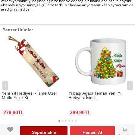
veremiyorsanız, yılbaşında eşinize hediye edeceğiniz kitaba ona özel bir ayrıntı
eklemek istiyorsanız, sevgilinize farklı bir hediye arıyorsanız kitap ayracı tam da
aradığınız hediye...
Benzer Ürünler
Yeni Yıl Hediyesi - İsme Özel
Yılbaşı Ağacı Temalı Yeni Yıl
Mutlu Yıllar Ki...
Hediyesi İsimli...
279,90TL
399,90TL
www.biresimden.com © 2015 - 2026 Tüm Hakları Saklıdır.
󰃦
Sepete Ekle
Hemen Al