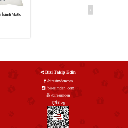
i İsimli Mutlu
,91TL
Bizi Takip Edin
/biresimdencom
/biresimden_com
/biresimden
Blog