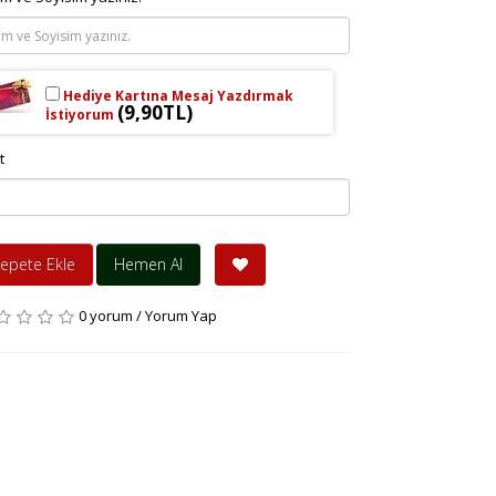
Hediye Kartına Mesaj Yazdırmak
(9,90TL)
İstiyorum
t
epete Ekle
Hemen Al
0 yorum
/
Yorum Yap