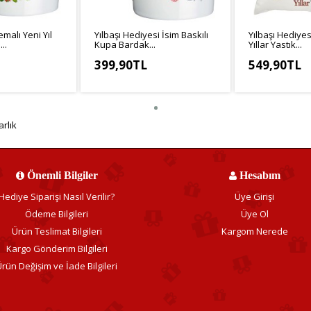
emalı Yeni Yıl
Yılbaşı Hediyesi İsim Baskılı
Yılbaşı Hediyes
..
Kupa Bardak...
Yıllar Yastık...
399,90TL
549,90TL
3,25TL
KDV Hariç: 333,25TL
KDV Hariç: 499
arlık
Önemli Bilgiler
Hesabım
Hediye Siparişi Nasıl Verilir?
Üye Girişi
Ödeme Bilgileri
Üye Ol
Ürün Teslimat Bilgileri
Kargom Nerede
Kargo Gönderim Bilgileri
rün Değişim ve İade Bilgileri