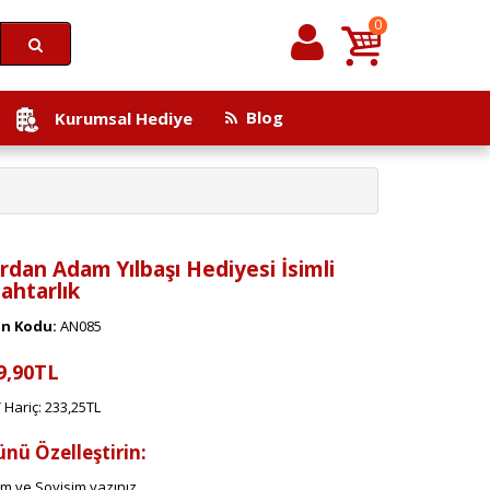
0
Blog
Kurumsal Hediye
rdan Adam Yılbaşı Hediyesi İsimli
ahtarlık
n Kodu:
AN085
9,90TL
 Hariç: 233,25TL
ünü Özelleştirin:
im ve Soyisim yazınız.