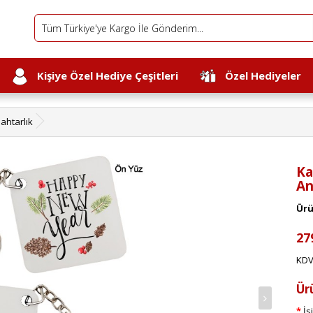
Kişiye Özel Hediye Çeşitleri
Özel Hediyeler
ahtarlık
Ka
An
Ürü
27
KDV
Ür
İs