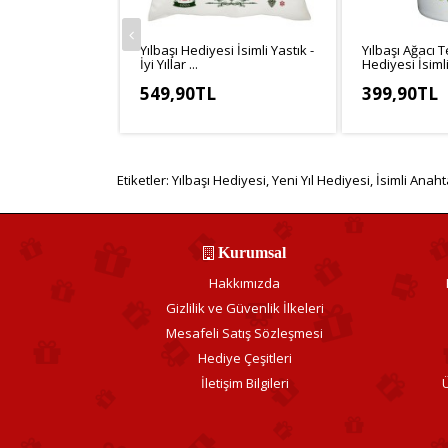
Yılbaşı Hediyesi İsimli Yastık -
Yılbaşı Ağacı T
İyi Yıllar ...
Hediyesi İsimli.
549,90TL
399,90TL
KDV Hariç: 499,91TL
KDV Hariç: 33
Etiketler:
Yılbaşı Hediyesi
,
Yeni Yıl Hediyesi
,
İsimli Anaht
Kurumsal
Hakkımızda
Gizlilik ve Güvenlik İlkeleri
Mesafeli Satış Sözleşmesi
Hediye Çeşitleri
İletişim Bilgileri
Ü