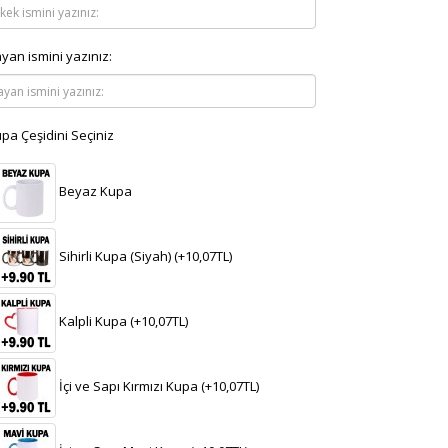
yan ismini yazınız:
pa Çeşidini Seçiniz
Beyaz Kupa
Sihirli Kupa (Siyah) (+10,07TL)
Kalpli Kupa (+10,07TL)
İçi ve Sapı Kırmızı Kupa (+10,07TL)