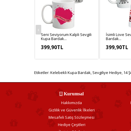
Seni Seviyorum Kalpli Sevgili
İsimli Love Se
Kupa Bardak...
Bardak...
399,90TL
399,90TL
KDV Hariç: 333,25TL
KDV Hariç: 33
Etiketler:
Kelebekli Kupa Bardak
,
Sevgiliye Hediye
,
14 Ş
Kurumsal
Hakkımızda
Gizlilik ve Güvenlik İlkeleri
Mesafeli Satış Sözleşmesi
Hediye Çeşitleri