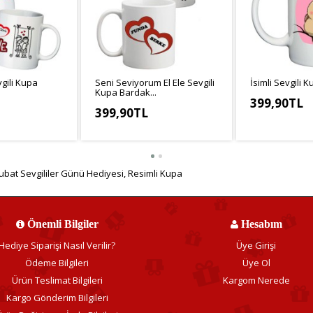
vgili Kupa
Seni Seviyorum El Ele Sevgili
İsimli Sevgili 
Kupa Bardak...
399,90TL
399,90TL
KDV Hariç: 333
3,25TL
KDV Hariç: 333,25TL
ubat Sevgililer Günü Hediyesi
,
Resimli Kupa
Önemli Bilgiler
Hesabım
Hediye Siparişi Nasıl Verilir?
Üye Girişi
Ödeme Bilgileri
Üye Ol
Ürün Teslimat Bilgileri
Kargom Nerede
Kargo Gönderim Bilgileri