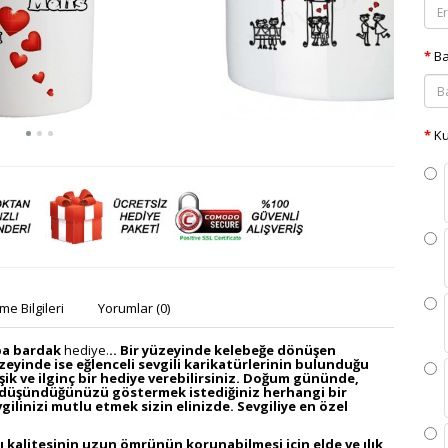
Ba
Ku
e Bilgileri
Yorumlar (0)
upa bardak
hediye.
.. Bir yüzeyinde kelebeğe dönüşen
üzeyinde ise eğlenceli sevgili karikatürlerinin bulunduğu
işik ve ilginç bir hediye verebilirsiniz. Doğum gününde,
 düşündüğünüzü göstermek istediğiniz herhangi bir
ilinizi mutlu etmek sizin elinizde. Sevgiliye en özel
kı kalitesinin uzun ömrünün korunabilmesi için elde ve ılık