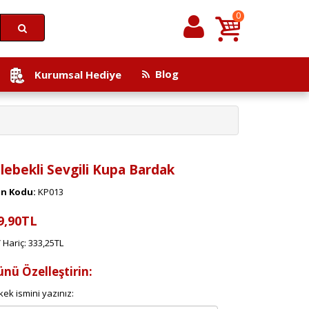
0
Blog
Kurumsal Hediye
lebekli Sevgili Kupa Bardak
n Kodu:
KP013
9,90TL
 Hariç: 333,25TL
ünü Özelleştirin:
kek ismini yazınız: