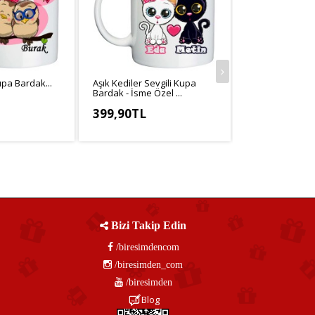
Kupa Bardak...
Aşık Kediler Sevgili Kupa
Ayıcıklı Seni S
Bardak - İsme Özel ...
Bardak - İsim ve
399,90TL
399,90TL
,25TL
KDV Hariç: 333,25TL
KDV Hariç: 333
Bizi Takip Edin
/biresimdencom
/biresimden_com
/biresimden
Blog