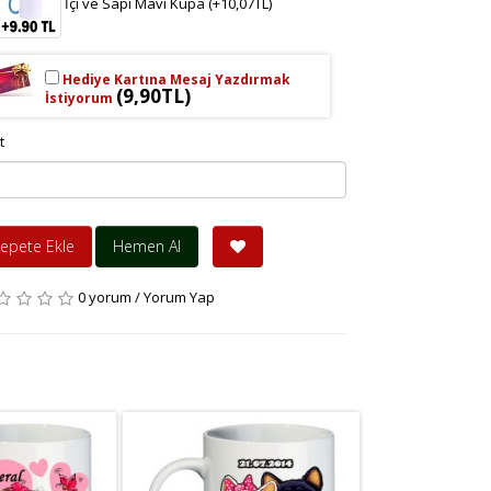
İçi ve Sapı Mavi Kupa (+10,07TL)
Hediye Kartına Mesaj Yazdırmak
(9,90TL)
İstiyorum
t
epete Ekle
Hemen Al
0 yorum
/
Yorum Yap