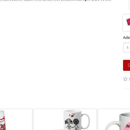
Ade
S