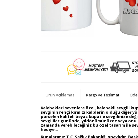
Ürün Açıklaması
Kargo ve Teslimat
Ödem
Kelebekleri sevenlere özel,
kelebekli sevgili k
sevginin rengi kırmızı kalplerin olduğu diğer y
porselen kaliteli beyaz kupa ile sevgilinize değ
sevgililer gününde, yıldönümünüzde veya onu
zamanda verebileceğiniz bu özel tasarım ile sevg
hediye…
Kupalarımız T.C. Sağlık Bakanlığı onaylıdır. Bas