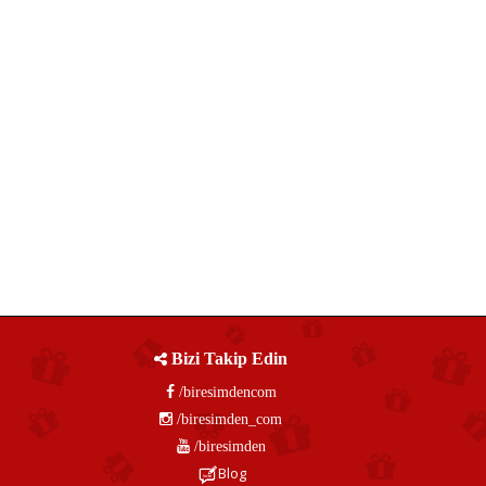
Bizi Takip Edin
/biresimdencom
/biresimden_com
/biresimden
Blog