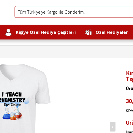
Kişiye Özel Hediye Çeşitleri
Özel Hediyeler
Ki
Ti
Ürü
30
KDV
Ür
İsim