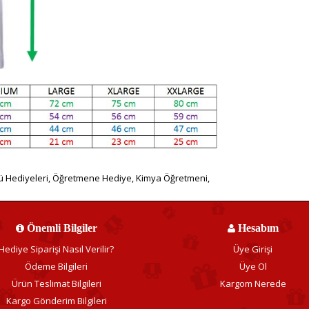
 Hediyeleri
,
Öğretmene Hediye
,
Kimya Öğretmeni
,
Önemli Bilgiler
Hesabım
Hediye Siparişi Nasıl Verilir?
Üye Girişi
Ödeme Bilgileri
Üye Ol
Ürün Teslimat Bilgileri
Kargom Nerede
Kargo Gönderim Bilgileri