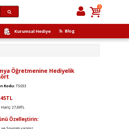
0
Blog
Kurumsal Hediye
mya Öğretmenine Hediyelik
şört
n Kodu:
TS033
,45TL
 Hariç: 27,69TL
ünü Özelleştirin:
 ve Soyisim yazınız.