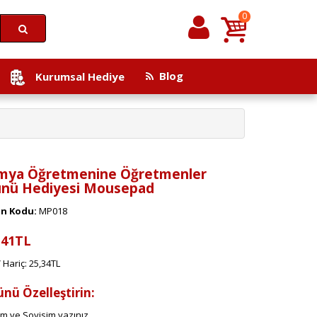
0
Blog
Kurumsal Hediye
mya Öğretmenine Öğretmenler
nü Hediyesi Mousepad
n Kodu:
MP018
,41TL
 Hariç: 25,34TL
ünü Özelleştirin:
im ve Soyisim yazınız.