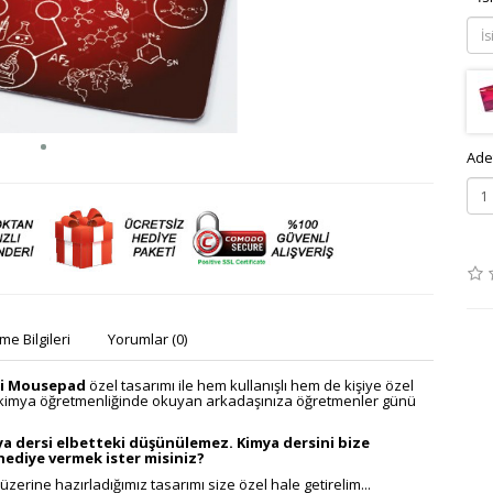
Ade
e Bilgileri
Yorumlar (0)
si Mousepad
özel tasarımı ile hem kullanışlı hem de kişiye özel
ya kimya öğretmenliğinde okuyan arkadaşınıza öğretmenler günü
a dersi elbetteki düşünülemez. Kimya dersini bize
hediye vermek ister misiniz?
erine hazırladığımız tasarımı size özel hale getirelim...