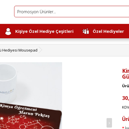
Kişiye Özel Hediye Çeşitleri
Özel Hediyeler
ü Hediyesi Mousepad
Ki
Gü
Ürü
30
KDV
Ür
İs