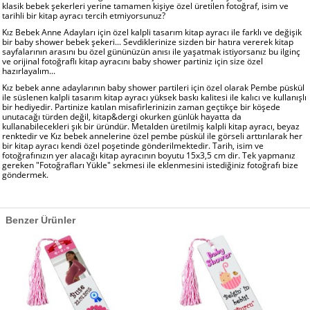
klasik bebek şekerleri yerine tamamen kişiye özel üretilen fotoğraf, isim ve
tarihli bir kitap ayracı tercih etmiyorsunuz?
Kız Bebek Anne Adayları için özel kalpli tasarım kitap ayracı ile farklı ve değişik
bir baby shower bebek şekeri... Sevdiklerinize sizden bir hatıra vererek kitap
sayfalarının arasını bu özel gününüzün anısı ile yaşatmak istiyorsanız bu ilginç
ve orijinal fotoğraflı kitap ayracını baby shower partiniz için size özel
hazırlayalım...
Kız bebek anne adaylarının baby shower partileri için özel olarak Pembe püskül
ile süslenen kalpli tasarım kitap ayracı yüksek baskı kalitesi ile kalıcı ve kullanışlı
bir hediyedir. Partinize katılan misafirlerinizin zaman geçtikçe bir köşede
unutacağı türden değil, kitap&dergi okurken günlük hayatta da
kullanabilecekleri şık bir üründür. Metalden üretilmiş kalpli kitap ayracı, beyaz
renktedir ve Kız bebek annelerine özel pembe püskül ile görseli arttırılarak her
bir kitap ayracı kendi özel poşetinde gönderilmektedir. Tarih, isim ve
fotoğrafınızın yer alacağı kitap ayracının boyutu 15x3,5 cm dir. Tek yapmanız
gereken "Fotoğrafları Yükle" sekmesi ile eklenmesini istediğiniz fotoğrafı bize
göndermek.
Benzer Ürünler