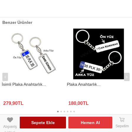
Benzer Ürünler
İsimli Plaka Anahtarlık...
Plaka Anahtarlık...
279,90TL
180,00TL
www.biresimden.com © 2015 - 2026 Tüm Hakları Saklıdır.
󰃦
Sepete Ekle
Hemen Al
Sepetim
Alışveriş