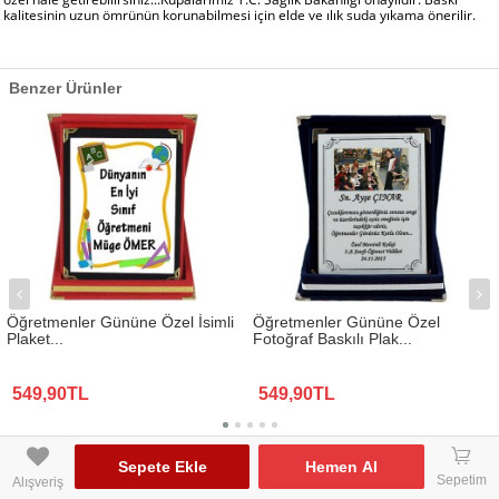
kalitesinin uzun ömrünün korunabilmesi için elde ve ılık suda yıkama önerilir.
Benzer Ürünler
Öğretmenler Gününe Özel İsimli
Öğretmenler Gününe Özel
Plaket...
Fotoğraf Baskılı Plak...
549,90TL
549,90TL
www.biresimden.com © 2015 - 2026 Tüm Hakları Saklıdır.
󰃦
Sepete Ekle
Hemen Al
Sepetim
Alışveriş