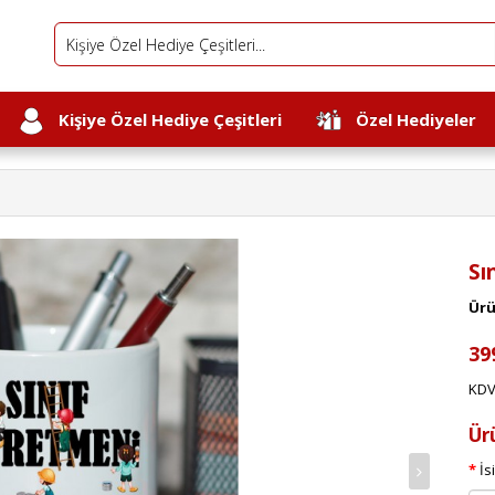
Kişiye Özel Hediye Çeşitleri
Özel Hediyeler
Sı
Ürü
39
KDV
Ür
İs