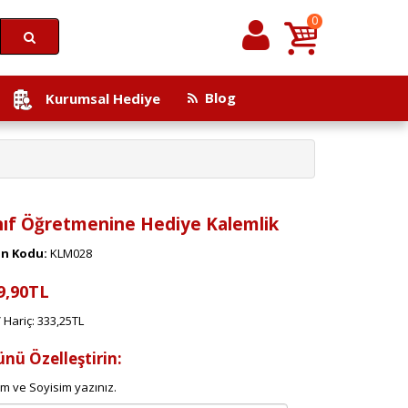
0
Blog
Kurumsal Hediye
nıf Öğretmenine Hediye Kalemlik
n Kodu:
KLM028
9,90TL
 Hariç: 333,25TL
ünü Özelleştirin:
im ve Soyisim yazınız.