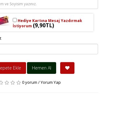
Hediye Kartına Mesaj Yazdırmak
(9,90TL)
İstiyorum
t
epete Ekle
Hemen Al
0 yorum
/
Yorum Yap