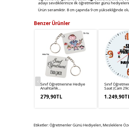
adayı sevdiklerinize ilk öğretmenler günü hediyelerini
Ürün seramiktir. 8 cm çapında 9 cm yüksekliğinde olu
Benzer Ürünler
Sınıf Öğretmenine Hediye
Sınıf Öğretme
Anahtarlık...
Saat (Cam 29cm
279,90TL
1.249,90T
KDV Hariç: 233,25TL
KDV Hariç: 1.
Etiketler:
Öğretmenler Günü Hediyeleri
,
Mesleklere Öze