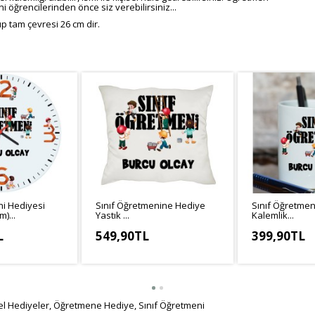
 öğrencilerinden önce siz verebilirsiniz...
p tam çevresi 26 cm dir.
ni Hediyesi
Sınıf Öğretmenine Hediye
Sınıf Öğretme
)...
Yastık ...
Kalemlik...
L
549,90TL
399,90TL
041,58TL
KDV Hariç: 499,91TL
KDV Hariç: 333
l Hediyeler
,
Öğretmene Hediye
,
Sınıf Öğretmeni