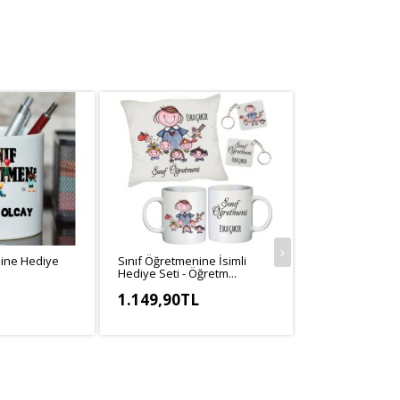
nine Hediye
Sınıf Öğretmenine İsimli
Sınıf Öğretmen
Hediye Seti - Öğretm...
Öğretmenler G
İ...
1.149,90TL
549,90TL
,25TL
KDV Hariç: 958,25TL
KDV Hariç: 499