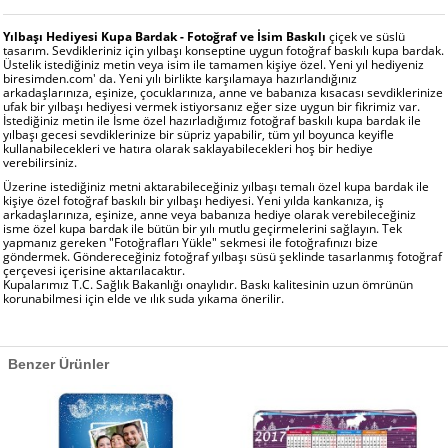
Yılbaşı Hediyesi Kupa Bardak - Fotoğraf ve İsim Baskılı
çiçek ve süslü
tasarım. Sevdikleriniz için yılbaşı konseptine uygun fotoğraf baskılı kupa bardak.
Üstelik istediğiniz metin veya isim ile tamamen kişiye özel. Yeni yıl hediyeniz
biresimden.com' da. Yeni yılı birlikte karşılamaya hazırlandığınız
arkadaşlarınıza, eşinize, çocuklarınıza, anne ve babanıza kısacası sevdiklerinize
ufak bir yılbaşı hediyesi vermek istiyorsanız eğer size uygun bir fikrimiz var.
İstediğiniz metin ile İsme özel hazırladığımız fotoğraf baskılı kupa bardak ile
yılbaşı gecesi sevdiklerinize bir süpriz yapabilir, tüm yıl boyunca keyifle
kullanabilecekleri ve hatıra olarak saklayabilecekleri hoş bir hediye
verebilirsiniz.
Üzerine istediğiniz metni aktarabileceğiniz yılbaşı temalı özel kupa bardak ile
kişiye özel fotoğraf baskılı bir yılbaşı hediyesi. Yeni yılda kankanıza, iş
arkadaşlarınıza, eşinize, anne veya babanıza hediye olarak verebileceğiniz
isme özel kupa bardak ile bütün bir yılı mutlu geçirmelerini sağlayın. Tek
yapmanız gereken "Fotoğrafları Yükle" sekmesi ile fotoğrafınızı bize
göndermek. Göndereceğiniz fotoğraf yılbaşı süsü şeklinde tasarlanmış fotoğraf
çerçevesi içerisine aktarılacaktır.
Kupalarımız T.C. Sağlık Bakanlığı onaylıdır. Baskı kalitesinin uzun ömrünün
korunabilmesi için elde ve ılık suda yıkama önerilir.
Benzer Ürünler