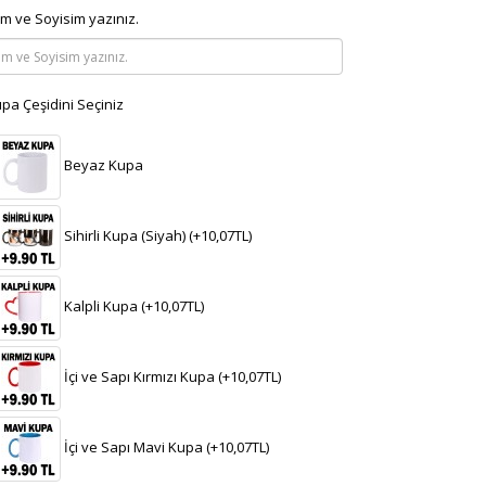
im ve Soyisim yazınız.
pa Çeşidini Seçiniz
Beyaz Kupa
Sihirli Kupa (Siyah) (+10,07TL)
Kalpli Kupa (+10,07TL)
İçi ve Sapı Kırmızı Kupa (+10,07TL)
İçi ve Sapı Mavi Kupa (+10,07TL)