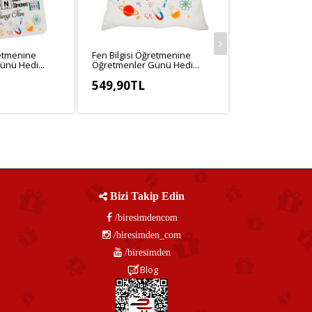
retmenine
Fen Bilgisi Öğretmenine
Fen Bilgisi Öğr
nü Hedi...
Öğretmenler Günü Hedi...
Hediye İsim Bask
549,90TL
549,90TL
,25TL
KDV Hariç: 499,91TL
KDV Hariç: 458
Bizi Takip Edin
/biresimdencom
/biresimden_com
/biresimden
Blog