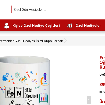
Kişiye Özel Hediye Çeşitleri
Özel Hediyeler
ğretmenler Günü Hediyesi İsimli Kupa Bardak
Fe
Öğ
Ku
Ürü
39
KDV
Ür