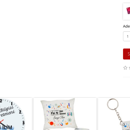
Ade
S