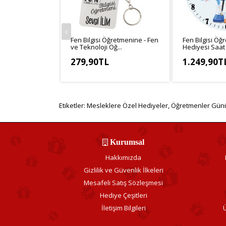
Fen Bilgisi Öğretmenine - Fen
Fen Bilgisi Öğ
ve Teknoloji Öğ...
Hediyesi Saat
279,90TL
1.249,90T
KDV Hariç: 233,25TL
KDV Hariç: 1.
Etiketler:
Mesleklere Özel Hediyeler
,
Öğretmenler Günü
Kurumsal
Hakkımızda
Gizlilik ve Güvenlik İlkeleri
Mesafeli Satış Sözleşmesi
Hediye Çeşitleri
İletişim Bilgileri
Ü