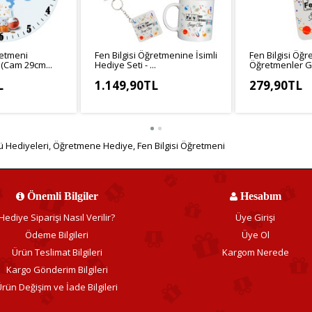
retmeni
Fen Bilgisi Öğretmenine İsimli
Fen Bilgisi Öğ
 (Cam 29cm...
Hediye Seti - ...
Öğretmenler Gü
L
1.149,90TL
279,90TL
041,58TL
KDV Hariç: 958,25TL
KDV Hariç: 233
 Hediyeleri
,
Öğretmene Hediye
,
Fen Bilgisi Öğretmeni
Önemli Bilgiler
Hesabım
Hediye Siparişi Nasıl Verilir?
Üye Girişi
Ödeme Bilgileri
Üye Ol
Ürün Teslimat Bilgileri
Kargom Nerede
Kargo Gönderim Bilgileri
rün Değişim ve İade Bilgileri