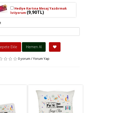
Hediye Kartına Mesaj Yazdırmak
(9,90TL)
İstiyorum
t
epete Ekle
Hemen Al
0 yorum
/
Yorum Yap