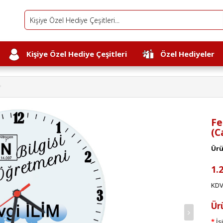
Kişiye Özel Hediye Çeşitleri
Özel Hediyeler
Fe
(C
Ürü
1.
KDV 
Ür
İs