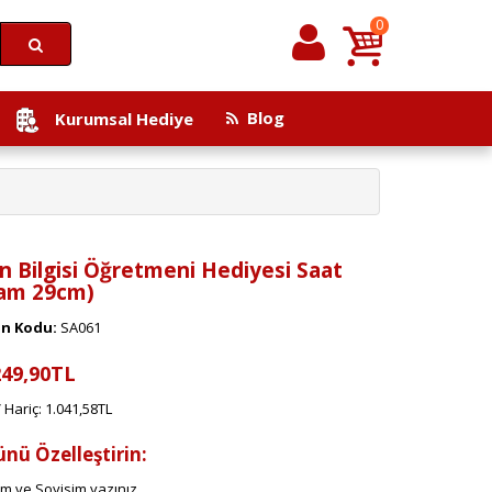
0
Blog
Kurumsal Hediye
n Bilgisi Öğretmeni Hediyesi Saat
am 29cm)
n Kodu:
SA061
249,90TL
Hariç: 1.041,58TL
ünü Özelleştirin:
im ve Soyisim yazınız.