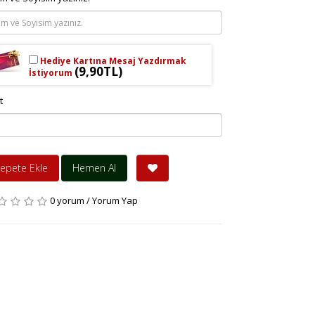
Hediye Kartına Mesaj Yazdırmak
(9,90TL)
İstiyorum
t
epete Ekle
Hemen Al
0 yorum
/
Yorum Yap