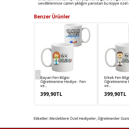
sevdiklerinize camın şıklığını yansıtan bu kişiye özel 
Benzer Ürünler
Bayan Fen Bilgisi
Erkek Fen Bilgi
Öğretmenine Hediye - Fen
Öğretmenine H
ve...
ve...
399,90TL
399,90TL
KDV Hariç: 333,25TL
KDV Hariç: 33
Etiketler:
Mesleklere Özel Hediyeler
,
Öğretmenler Günü