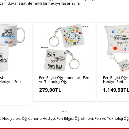
cam duvar saati ile farklı bir hediye tasarlayın.
si
Fen Bilgisi Öğretmenine - Fen
Fen Bilgisi Öğr
ediye - Fen
ve Teknoloji Öğ...
Hediye Seti - ...
279,90TL
1.149,90T
KDV Hariç: 233,25TL
KDV Hariç: 958
3,25TL
 Hediyeleri
,
Öğretmene Hediye
,
Fen Bilgisi Öğretmeni
,
Fen ve Teknoloji Ö