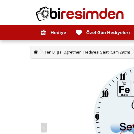
Hediye
Özel Gün Hediyeleri
Fen Bilgisi Öğretmeni Hediyesi Saat (Cam 29cm)