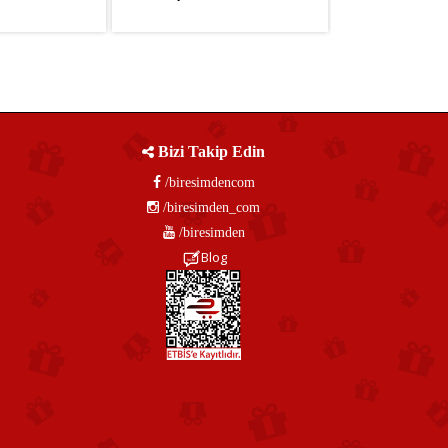
41,58TL
KDV Hariç: 1.041,58TL
KDV Hariç: 333
Bizi Takip Edin
/biresimdencom
/biresimden_com
/biresimden
Blog