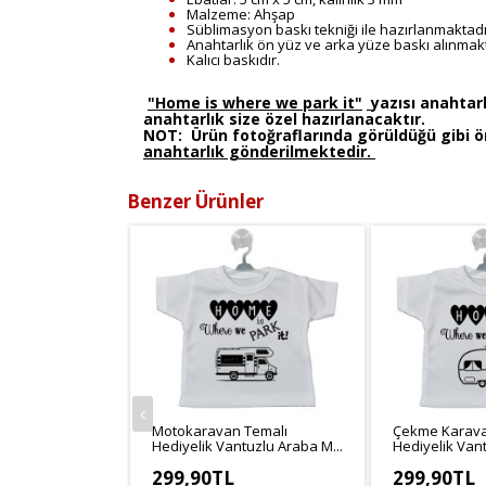
Malzeme: Ahşap
Süblimasyon baskı tekniği ile hazırlanmaktadı
Anahtarlık ön yüz ve arka yüze baskı alınmakt
Kalıcı baskıdır.
"Home is where we park it"
yazısı anahtarl
anahtarlık size özel hazırlanacaktır.
NOT:
Ürün fotoğraflarında görüldüğü gibi ön
anahtarlık gönderilmektedir.
Benzer Ürünler
Motokaravan Temalı
Çekme Karava
Hediyelik Vantuzlu Araba M...
Hediyelik Vant
299,90TL
299,90TL