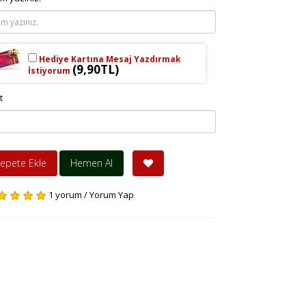
Hediye Kartına Mesaj Yazdırmak
(9,90TL)
İstiyorum
t
epete Ekle
Hemen Al
1 yorum
/
Yorum Yap