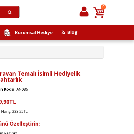
0
Blog
Kurumsal Hediye
ravan Temalı İsimli Hediyelik
ahtarlık
n Kodu:
AN086
9,90TL
 Hariç: 233,25TL
ünü Özelleştirin:
im yazınız.