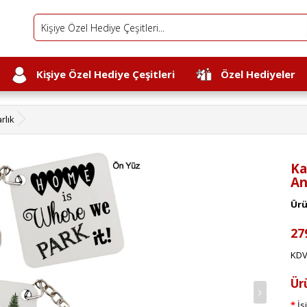
Kişiye Özel Hediye Çeşitleri
Özel Hediyeler
rlık
Ka
An
Ürü
27
KDV
Ür
İs