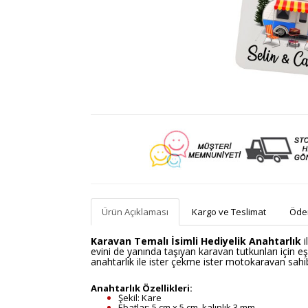
Ürün Açıklaması
Kargo ve Teslimat
Ödem
Karavan Temalı İsimli Hediyelik Anahtarlık
i
evini de yanında taşıyan karavan tutkunları için eşs
anahtarlık ile ister çekme ister motokaravan sahibi
Anahtarlık Özellikleri:
Şekil: Kare
Ebatlar: 5 cm x 5 cm, kalınlık 3 mm