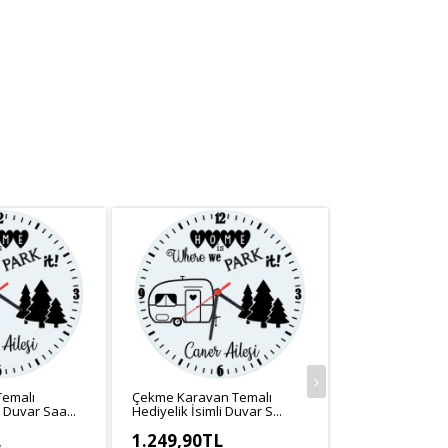
Temalı
Çekme Karavan Temalı
Çekme Karavan 
i Duvar Saa...
Hediyelik İsimli Duvar S...
Hediyelik Kupa 
L
1.249,90TL
399,90TL