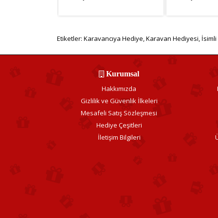
KDV Hariç: 272,64TL
KDV Hariç: 27
Etiketler:
Karavancıya Hediye
,
Karavan Hediyesi
,
İsimli
Kurumsal
Hakkımızda
Gizlilik ve Güvenlik İlkeleri
Mesafeli Satış Sözleşmesi
Hediye Çeşitleri
İletişim Bilgileri
Ü