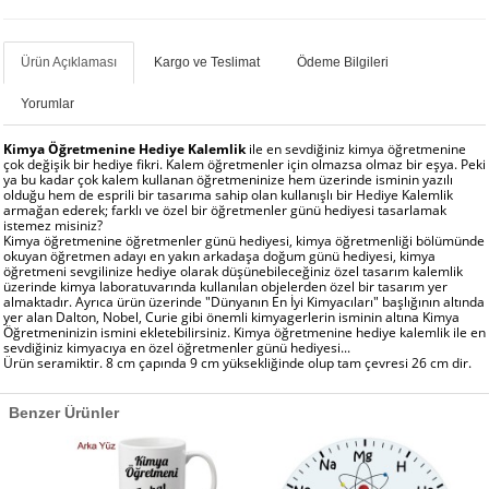
Ürün Açıklaması
Kargo ve Teslimat
Ödeme Bilgileri
Yorumlar
Kimya Öğretmenine Hediye Kalemlik
ile en sevdiğiniz kimya öğretmenine
çok değişik bir hediye fikri. Kalem öğretmenler için olmazsa olmaz bir eşya. Peki
ya bu kadar çok kalem kullanan öğretmeninize hem üzerinde isminin yazılı
olduğu hem de esprili bir tasarıma sahip olan kullanışlı bir Hediye Kalemlik
armağan ederek; farklı ve özel bir öğretmenler günü hediyesi tasarlamak
istemez misiniz?
Kimya öğretmenine öğretmenler günü hediyesi, kimya öğretmenliği bölümünde
okuyan öğretmen adayı en yakın arkadaşa doğum günü hediyesi, kimya
öğretmeni sevgilinize hediye olarak düşünebileceğiniz özel tasarım kalemlik
üzerinde kimya laboratuvarında kullanılan objelerden özel bir tasarım yer
almaktadır. Ayrıca ürün üzerinde "Dünyanın En İyi Kimyacıları" başlığının altında
yer alan Dalton, Nobel, Curie gibi önemli kimyagerlerin isminin altına Kimya
Öğretmeninizin ismini ekletebilirsiniz. Kimya öğretmenine hediye kalemlik ile en
sevdiğiniz kimyacıya en özel öğretmenler günü hediyesi...
Ürün seramiktir. 8 cm çapında 9 cm yüksekliğinde olup tam çevresi 26 cm dir.
Benzer Ürünler