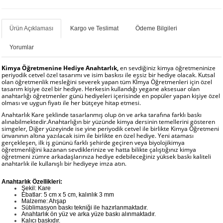
Ürün Açıklaması
Kargo ve Teslimat
Ödeme Bilgileri
Yorumlar
Kimya Öğretmenine Hediye Anahtarlık,
en sevdiğiniz kimya öğretmeninize
periyodik cetvel özel tasarımı ve isim baskısı ile eşsiz bir hediye olacak. Kutsal
olan öğretmenlik mesleğini severek yapan tüm Kİmya Öğretmenleri için özel
tasarım kişiye özel bir hediye. Herkesin kullandığı yegane aksesuar olan
anahtarlığı öğretmenler günü hediyeleri içerisinde en popüler yapan kişiye özel
olması ve uygun fiyatı ile her bütçeye hitap etmesi.
Anahtarlık Kare şeklinde tasarlanmış olup ön ve arka tarafına farklı baskı
alınabilmektedir.Anahtarlığın bir yüzünde kimya dersinin temellerini gösteren
simgeler, Diğer yüzeyinde ise yine periyodik cetvel ile birlikte Kimya Öğretmeni
ünvanının altına yazılacak isim ile birlikte en özel hediye. Yeni ataması
gerçekleşen, ilk iş gününü farklı şehirde geçiren veya biyolojikimya
öğretmenliğini kazanan sevdiklerinize ve hatta bilikte çalıştığınız kimya
öğretmeni zümre arkadaşlarınıza hediye edebileceğiniz yüksek baskı kaliteli
anahtarlık ile kullanışlı bir hediyeye imza atın.
Anahtarlık Özellikleri:
Şekil: Kare
Ebatlar: 5 cm x 5 cm, kalınlık 3 mm
Malzeme: Ahşap
Süblimasyon baskı tekniği ile hazırlanmaktadır.
Anahtarlık ön yüz ve arka yüze baskı alınmaktadır.
Kalıcı baskıdır.