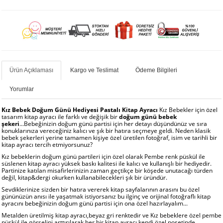
Ürün Açıklaması
Kargo ve Teslimat
Ödeme Bilgileri
Yorumlar
Kız Bebek Doğum Günü Hediyesi Pastalı Kitap Ayracı
Kız Bebekler için özel
tasarım kitap ayracı ile farklı ve değişik bir
doğum günü bebek
şekeri
...Bebeğinizin doğum günü partisi için her detayı düşündünüz ve sıra
konuklarınıza vereceğiniz kalıcı ve şık bir hatıra seçmeye geldi. Neden klasik
bebek şekerleri yerine tamamen kişiye özel üretilen fotoğraf, isim ve tarihli bir
kitap ayracı tercih etmiyorsunuz?
Kız bebeklerin doğum günü partileri için özel olarak Pembe renk püskül ile
süslenen kitap ayracı yüksek baskı kalitesi ile kalıcı ve kullanışlı bir hediyedir.
Partinize katılan misafirlerinizin zaman geçtikçe bir köşede unutacağı türden
değil, kitap&dergi okurken kullanabilecekleri şık bir üründür.
Sevdiklerinize sizden bir hatıra vererek kitap sayfalarının arasını bu özel
gününüzün anısı ile yaşatmak istiyorsanız bu ilginç ve orijinal fotoğraflı kitap
ayracını bebeğinizin doğum günü partisi için ona özel hazırlayalım...
Metalden üretilmiş kitap ayracı,beyaz gri renktedir ve Kız bebeklere özel pembe
püskül ile görselini arttırılarak her bir kitap ayracı kendi özel poşetinde