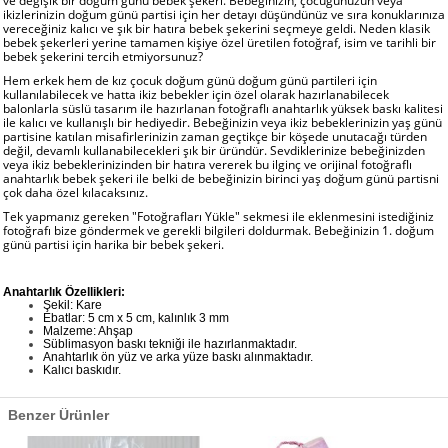
ve değişik bir doğum günü bebek şekeri. Bebeğinizin, çocuğunuzun veya
ikizlerinizin doğum günü partisi için her detayı düşündünüz ve sıra konuklarınıza
vereceğiniz kalıcı ve şık bir hatıra bebek şekerini seçmeye geldi. Neden klasik
bebek şekerleri yerine tamamen kişiye özel üretilen fotoğraf, isim ve tarihli bir
bebek şekerini tercih etmiyorsunuz?
Hem erkek hem de kız çocuk doğum günü doğum günü partileri için
kullanılabilecek ve hatta ikiz bebekler için özel olarak hazırlanabilecek
balonlarla süslü tasarım ile hazırlanan fotoğraflı anahtarlık yüksek baskı kalitesi
ile kalıcı ve kullanışlı bir hediyedir. Bebeğinizin veya ikiz bebeklerinizin yaş günü
partisine katılan misafirlerinizin zaman geçtikçe bir köşede unutacağı türden
değil, devamlı kullanabilecekleri şık bir üründür. Sevdiklerinize bebeğinizden
veya ikiz bebeklerinizinden bir hatıra vererek bu ilginç ve orijinal fotoğraflı
anahtarlık bebek şekeri ile belki de bebeğinizin birinci yaş doğum günü partisni
çok daha özel kılacaksınız.
Tek yapmanız gereken "Fotoğrafları Yükle" sekmesi ile eklenmesini istediğiniz
fotoğrafı bize göndermek ve gerekli bilgileri doldurmak. Bebeğinizin 1. doğum
günü partisi için harika bir bebek şekeri.
Anahtarlık Özellikleri:
Şekil: Kare
Ebatlar: 5 cm x 5 cm, kalınlık 3 mm
Malzeme: Ahşap
Süblimasyon baskı tekniği ile hazırlanmaktadır.
Anahtarlık ön yüz ve arka yüze baskı alınmaktadır.
Kalıcı baskıdır.
Benzer Ürünler