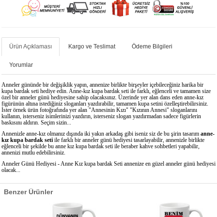
Ürün Açıklaması
Kargo ve Teslimat
Ödeme Bilgileri
Yorumlar
Anneler gününde bir değişiklik yapın, annenize birlikte birşeyler içebileceğiniz harika bir
kupa bardak seti hediye edin. Anne-kız kupa bardak seti ile farklı, eğlenceli ve tamamen size
özel bir anneler günü hediyesine sahip olacaksınız. Üzerinde yer alan dans eden anne-kız
figürünün altına istediğiniz sloganları yazdırabilir, tamamen kupa setini özelleştirebilirsiniz.
İster örnek ürün fotoğrafında yer alan "Annesinin Kızı" "Kızının Annesi" sloganlarını
kullanın, isterseniz isimlerinizi yazdırın, isterseniz slogan yazdırmadan sadece figürlerin
baskısını aldırın. Seçim sizin...
Annenizle anne-kız olmanız dışında iki yakın arkadaş gibi iseniz siz de bu şirin tasarım
anne-
kız kupa bardak seti
ile farklı bir anneler günü hediyesi tasarlayabilir, annenizle birlikte
eğlenceli bir şekilde bu anne kız kupa bardak seti ile beraber kahve sohbetleri yapabilir,
annenizi mutlu edebilirsiniz.
Anneler Günü Hediyesi - Anne Kız kupa bardak Seti annenize en güzel anneler günü hediyesi
olacak...
Benzer Ürünler