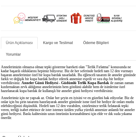
Ürün Açıklaması
Kargo ve Teslimat
Ödeme Bilgileri
Yorumlar
Annelerimizin olmazsa olmaz tepki gösterme hareketi olan "Terlik Fırlatma" konusunda ne
kadar başarılı olduklarını hepimiz biliyoruz. Biz de her seferinde hedefi tam 12 den vurmayı
başaran annelerimize özel bir kupa bardak tasarladık. Bu eğlenceli tasarım ile anneler gününde
farklı ve değişik bir kupa bardak hediye ederek annenize esprili ve sıra dışı bir hediye
verebilirsiniz.
Anneler Günü Hediyesi - Güdümlü Terlik Kupa Bardak
ile zaman zaman
kızdırmaktan zevk aldığımız annelerimizin hem gönlünü alabilir hem de isimlerine özel
hazırlanacak kupa bardak ile kullanışlı bir anneler günü hediyesi verebilirsiniz.
Annelerimiz için ne yapsak az. Onlar her şeyin en iyisini ve en güzelini hak ediyorlar. Biz de
onlar için bu şirin tasarımı hazırlayarak anneler gününde isme özel bir hediye ile onları mutlu
edebileceğinizi düşündük. Hedefi tam 12 den vurabilen, sinirlenince terlik fırlatarak tepki
veren, terliği isabet ettirince de ister istemez üzülen yufka yürekli annenize anlamlı bir anneler
günü hediyesi. Baskı kalitesinin uzun ömrünün korunabilmesi için elde ve ılık suda yıkama
önerilir.