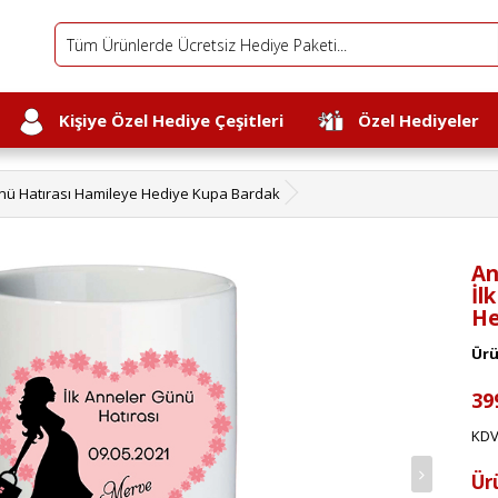
Kişiye Özel Hediye Çeşitleri
Özel Hediyeler
Günü Hatırası Hamileye Hediye Kupa Bardak
An
İl
He
Ürü
39
KDV
Ür