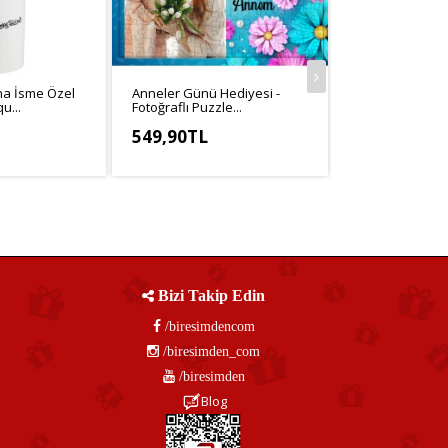
na İsme Özel
Anneler Günü Hediyesi -
Anneanneye -
u...
Fotoğraflı Puzzle...
Hediye Fotoğrafl
549,90TL
549,90TL
,25TL
KDV Hariç: 458,25TL
KDV Hariç: 499
Bizi Takip Edin
/biresimdencom
/biresimden_com
/biresimden
Blog