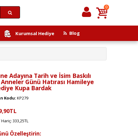
0
Blog
Kurumsal Hediye
ne Adayına Tarih ve İsim Baskılı
k Anneler Günü Hatırası Hamileye
diye Kupa Bardak
n Kodu:
KP279
9,90TL
 Hariç: 333,25TL
ünü Özelleştirin: