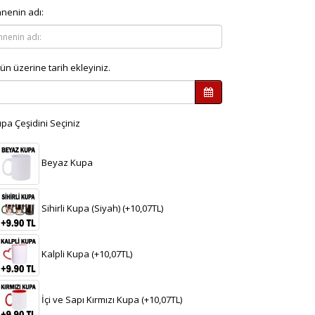
nenin adı:
ün üzerine tarih ekleyiniz.
pa Çeşidini Seçiniz
Beyaz Kupa
Sihirli Kupa (Siyah) (+10,07TL)
Kalpli Kupa (+10,07TL)
İçi ve Sapı Kırmızı Kupa (+10,07TL)