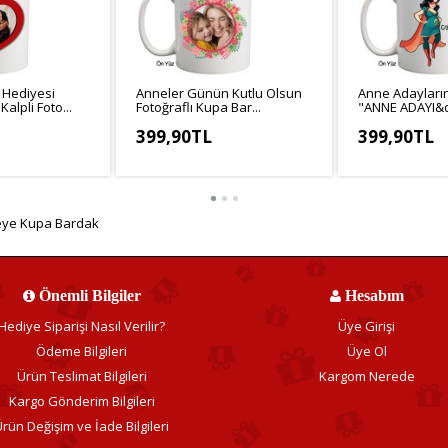
 Hediyesi
Anneler Günün Kutlu Olsun
Anne Adayları
lpli Foto...
Fotoğraflı Kupa Bar...
"ANNE ADAYI&q
399,90TL
399,90TL
3,25TL
KDV Hariç: 333,25TL
KDV Hariç: 333
ye Kupa Bardak
Önemli Bilgiler
Hesabım
Hediye Siparişi Nasıl Verilir?
Üye Girişi
Ödeme Bilgileri
Üye Ol
Ürün Teslimat Bilgileri
Kargom Nerede
Kargo Gönderim Bilgileri
rün Değişim ve İade Bilgileri