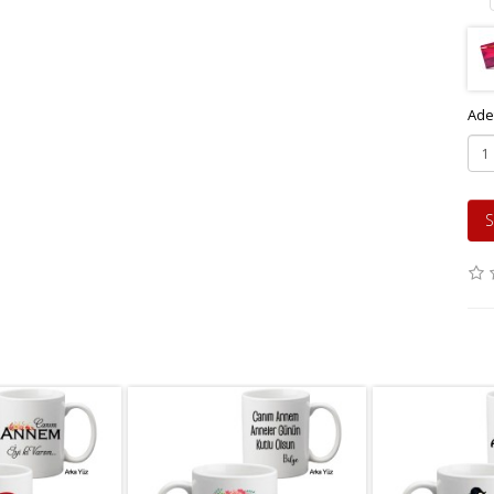
Ade
S