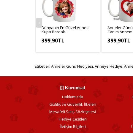
Dünyanın En Güzel Annesi
Anneler Günü
Kupa Bardak...
Canım Annem Ka
399,90TL
399,90TL
KDV Hariç: 333,25TL
KDV Hariç: 33
Etiketler:
Anneler Günü Hediyesi
,
Anneye Hediye
,
Anne
Kurumsal
Hakkımızda
Gizlilik ve Güvenlik İlkeleri
Mesafeli Satış Sözleşmesi
Hediye Çeşitleri
İletişim Bilgileri
Ü