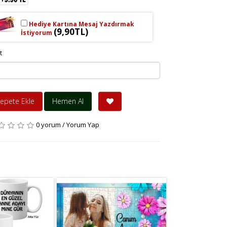
Hediye Kartına Mesaj Yazdırmak
(9,90TL)
İstiyorum
t
epete Ekle
Hemen Al
0 yorum
/
Yorum Yap