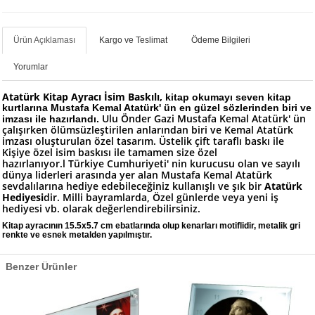
Ürün Açıklaması
Kargo ve Teslimat
Ödeme Bilgileri
Yorumlar
Atatürk Kitap Ayracı İsim Baskılı,
kitap okumayı seven kitap
kurtlarına Mustafa Kemal Atatürk' ün en güzel sözlerinden biri ve
Ulu Önder Gazi Mustafa Kemal Atatürk' ün
imzası ile hazırlandı.
çalışırken ölümsüzleştirilen anlarından biri ve Kemal Atatürk
imzası oluşturulan özel tasarım. Üstelik çift taraflı baskı ile
Kişiye özel isim baskısı ile tamamen size özel
hazırlanıyor.l
Türkiye Cumhuriyeti' nin kurucusu olan ve sayılı
dünya liderleri arasında yer alan Mustafa Kemal Atatürk
sevdalılarına hediye edebileceğiniz kullanışlı ve şık bir
Atatürk
Hediyesi
dir. Milli bayramlarda, Özel günlerde veya yeni iş
hediyesi vb. olarak değerlendirebilirsiniz.
Kitap ayracının 15.5x5.7 cm ebatlarında olup kenarları motiflidir, metalik gri
renkte ve esnek metalden yapılmıştır.
Benzer Ürünler