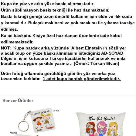
Kupa ön yüz ve arka yüze baskı alınmaktadır
Ürün süblimasyon baskı tekniği ile hazırlanmaktadır.
Baskı tekniği gereği uzun ömürlü kullanım için elde ve ılık suda
yıkanmalıdır. Bulaşık makinesi ve çok sıcak su ile yıkama tavsiye
edilmez.
Kalıcı baskıdır. Kişiye özel hazırlanan ürünlerde iade kabul
edilmemektedir.
NOT: Kupa bardak arka yüzünde
Albert Einstein ın sözü yer
alacak olup ön yüze baskı alınmasını istediğiniz AD-SOYAD
bilgisini isim kutusuna
Türkçe karakterler kullanarak ve imla
kurallarına uygun şekilde
yazınız
.
(Örnek:
Türkan Elvan
)
Ürün fotoğraflarında görüldüğü gibi ön yüz ve arka yüz
tasarımları farklıdır.
1 adet kupa bardak gönderilmektedir.
Benzer Ürünler