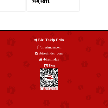
799,90TL
,25TL
KDV Hariç: 666,58TL
Bizi Takip Edin
/biresimdencom
/biresimden_com
/biresimden
Blog