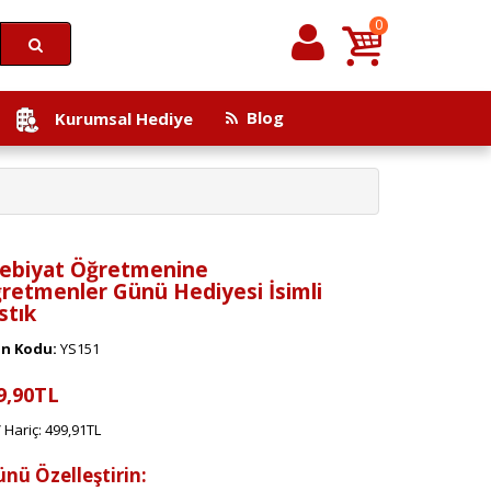
0
Blog
Kurumsal Hediye
ebiyat Öğretmenine
retmenler Günü Hediyesi İsimli
stık
n Kodu:
YS151
9,90TL
 Hariç: 499,91TL
ünü Özelleştirin: