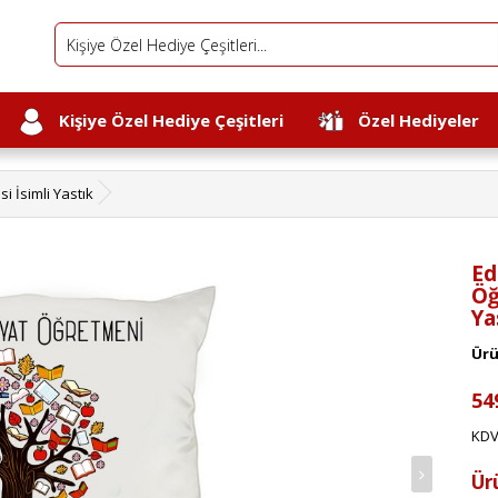
Kişiye Özel Hediye Çeşitleri
Özel Hediyeler
 İsimli Yastık
Ed
Öğ
Ya
Ürü
54
KDV
Ür