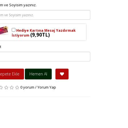
im ve Soyisim yazınız.
Hediye Kartına Mesaj Yazdırmak
(9,90TL)
İstiyorum
t
epete Ekle
Hemen Al
0 yorum
/
Yorum Yap