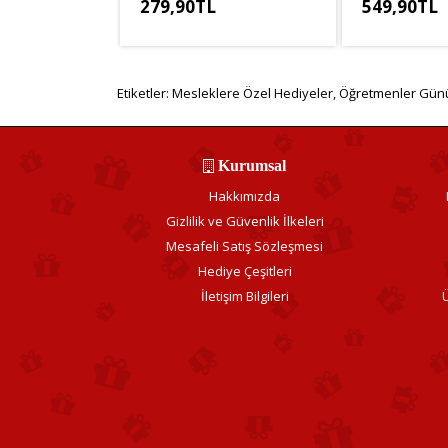
279,90TL
549,90TL
KDV Hariç: 233,25TL
KDV Hariç: 45
Etiketler:
Mesleklere Özel Hediyeler
,
Öğretmenler Günü
Kurumsal
Hakkımızda
Gizlilik ve Güvenlik İlkeleri
Mesafeli Satış Sözleşmesi
Hediye Çeşitleri
İletişim Bilgileri
Ü