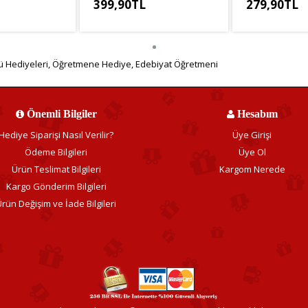
399,90TL
279,90TL
8,25TL
KDV Hariç: 333,25TL
KDV Hariç: 233
 Hediyeleri
,
Öğretmene Hediye
,
Edebiyat Öğretmeni
Önemli Bilgiler
Hesabım
Hediye Siparişi Nasıl Verilir?
Üye Girişi
Ödeme Bilgileri
Üye Ol
Ürün Teslimat Bilgileri
Kargom Nerede
Kargo Gönderim Bilgileri
rün Değişim ve İade Bilgileri