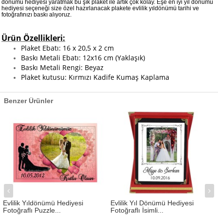
dönümü hediyesi yaratmak bu şık plaket ile artık çok kolay. Eşe en iyi yıl dönümü
hediyesi seçeneği size özel hazırlanacak plakete evlilik yıldönümü tarihi ve
fotoğrafınızı baskı alıyoruz.
Ürün Özellikleri:
Plaket Ebatı: 16 x 20,5 x 2 cm​
Baskı Metali Ebatı: 12x16 cm (Yaklaşık)
Baskı Metali Rengi: Beyaz
Plaket kutusu: Kırmızı Kadife Kumaş Kaplama
Benzer Ürünler
Evlilik Yıldönümü Hediyesi
Evlilik Yıl Dönümü Hediyesi
Fotoğraflı Puzzle...
Fotoğraflı İsimli...