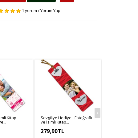
1 yorum
/
Yorum Yap
imli Kitap
Sevgiliye Hediye - Fotoğraflı
Film Çerçeveli F
e...
ve İsimli Kitap...
Ayracı...
279,90TL
279,90TL