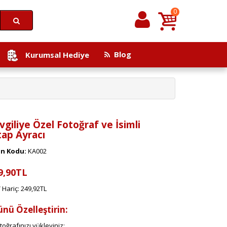
0
Blog
Kurumsal Hediye
vgiliye Özel Fotoğraf ve İsimli
tap Ayracı
n Kodu:
KA002
9,90TL
 Hariç: 249,92TL
ünü Özelleştirin:
toğrafınızı yükleyiniz: