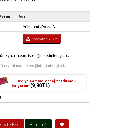
Resim
Adı
Yüklenmiş Dosya Yok.
Fotoğrafları Yükle
üne yazılmasını istediğiniz isimleri giriniz.
Hediye Kartına Mesaj Yazdırmak
(9,90TL)
İstiyorum
t
epete Ekle
Hemen Al