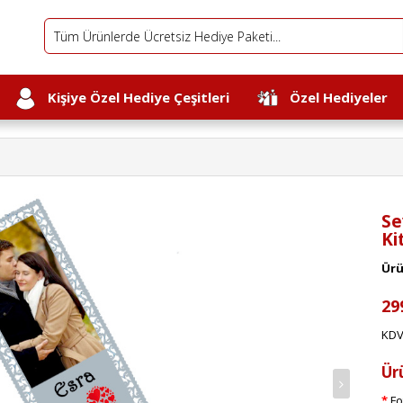
Kişiye Özel Hediye Çeşitleri
Özel Hediyeler
Se
Ki
Ürü
29
KDV
Ür
Fo