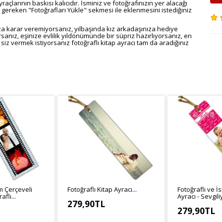
raçlarının baskısı kalıcıdır. İsminiz ve fotoğrafınızın yer alacağı
 gereken "Fotoğrafları Yükle" sekmesi ile eklenmesini istediğiniz
a karar veremiyorsanız, yılbaşında kız arkadaşınıza hediye
rsanız, eşinize evlilik yıldönümünde bir süpriz hazırlıyorsanız, en
z vermek istiyorsanız fotoğraflı kitap ayracı tam da aradığınız
lm Çerçeveli
Fotoğraflı Kitap Ayracı...
Fotoğraflı ve İs
flı...
Ayracı - Sevgiliy
279,90TL
279,90TL
KDV Hariç: 233,25TL